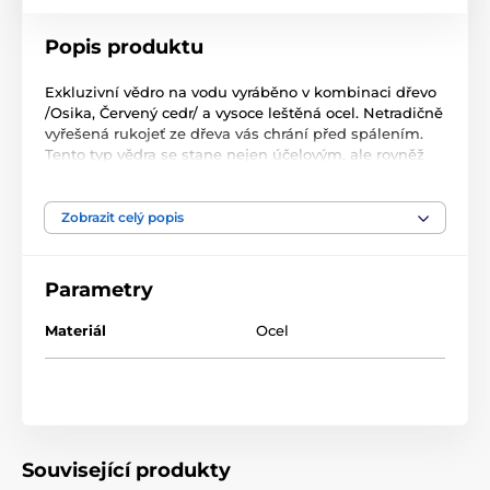
Popis produktu
Exkluzivní vědro na vodu vyráběno v kombinaci dřevo
/Osika, Červený cedr/ a vysoce leštěná ocel. Netradičně
vyřešená rukojeť ze dřeva vás chrání před spálením.
Tento typ vědra se stane nejen účelovým, ale rovněž
elegantním doplňkem Vaší sauny. Po použití
doporučujeme vždy vyprázdnit a neponechávat v
prostředí horké, vlhké sauny.
Zobrazit celý popis
Objem: 5l
Parametry
Materiál
Ocel
Související produkty