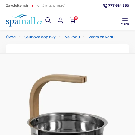
777 624 350
Zavolejte nám
(Po-Pá 9-12, 13-16:30)
0
Menu
Úvod
Saunové doplňky
Na vodu
Vědra na vodu