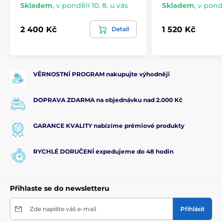
Skladem
,
v pondělí 10. 8. u vás
Skladem
,
v pondě
2 400 Kč
1 520 Kč
Detail
VĚRNOSTNÍ PROGRAM nakupujte výhodněji
DOPRAVA ZDARMA na objednávku nad 2.000 Kč
GARANCE KVALITY nabízíme prémiové produkty
RYCHLÉ DORUČENÍ expedujeme do 48 hodin
Přihlaste se do newsletteru
Zde napište váš e-mail
Přihlásit