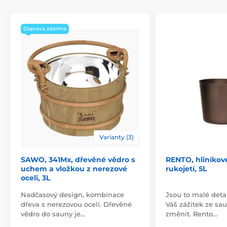
Doprava zdarma
Varianty (3)
SAWO, 341Mx, dřevěné vědro s
RENTO, hliníkov
uchem a vložkou z nerezové
rukojetí, 5L
oceli, 3L
Nadčasový design, kombinace
Jsou to malé deta
dřeva s nerezovou ocelí. Dřevěné
Váš zážitek ze sa
vědro do sauny je…
změnit. Rento…