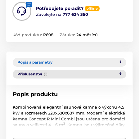
Potřebujete poradit?
offline
Zavolejte na
777 624 350
Kód produktu:
P698
Záruka:
24 měsíců
Popis a parametry
Příslušenství
(1)
Popis produktu
Kombinovaná elegantní saunová kamna o výkonu 4,5
kW a rozměrech 220x580x687 mm. Moderní elektrická
kamna Concept R Mini Combi jsou určena pro domácí
3
sauny o velikosti 4 - 6 m
. Kamna jsou výjimečná díky
své masivní konstrukci a úsporným zásobníkem, kam
se vejde až 15 kg saunových kamenů, samotná kamna