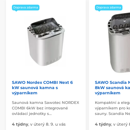
Doprava zdarma
Doprava zdarma
SAWO Nordex COMBI Next 6
SAWO Scandia 
kW saunová kamna s
8kW saunová k
výparníkem
výparníkem
Saunová kamna Sawotec NORDEX
Kompaktní a eleg
COMBI 6kW bez integrované
výparníkem pro 
ovládací jednotky s…
sauny. Scandia N
4 týdny
,
v úterý 8. 9. u vás
4 týdny
,
v úterý 8