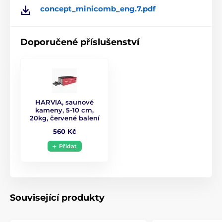
concept_minicomb_eng.7.pdf
Ovládací jednotka
Není součástí kamen
Doporučené příslušenství
Hmotnost kamen
30 kg
Výkon výparníku
1 kW
Topné těleso
3 x 1500 W
HARVIA, saunové
kameny, 5-10 cm,
20kg, červené balení
560 Kč
Přidat
Související produkty