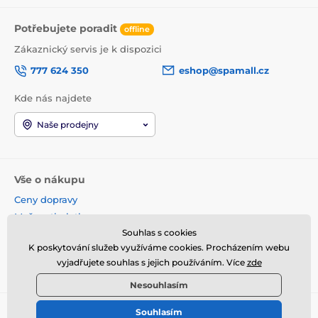
Potřebujete poradit
offline
Zákaznický servis je k dispozici
777 624 350
eshop@spamall.cz
Kde nás najdete
Naše prodejny
Vše o nákupu
Ceny dopravy
Možnosti platby
Souhlas s cookies
Obchodní podmínky
K poskytování služeb využíváme cookies. Procházením webu
Reklamace a vrácení
vyjadřujete souhlas s jejich používáním. Více
zde
Věrnostní program
Nesouhlasím
Souhlasím
© 2026 www.spamall.cz ⦁ E-shop vytvořila
SIMPLIA.cz