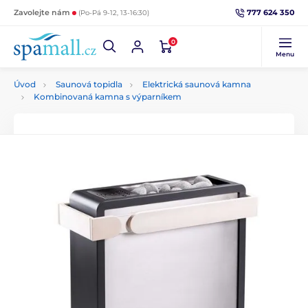
777 624 350
Zavolejte nám
(Po-Pá 9-12, 13-16:30)
0
Menu
Úvod
Saunová topidla
Elektrická saunová kamna
Kombinovaná kamna s výparníkem