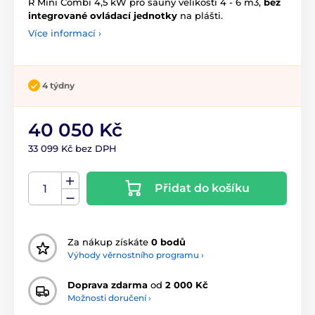
R Mini Combi 4,5 kW pro sauny velikosti 4 - 6 m3,
bez
integrované ovládací jednotky
na plášti.
Více informací ›
4 týdny
40 050 Kč
33 099 Kč bez DPH
Přidat do košíku
Za nákup získáte
0 bodů
Výhody věrnostního programu ›
Doprava zdarma
od
2 000 Kč
Možnosti doručení ›