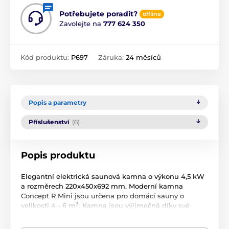
Potřebujete poradit?
offline
Zavolejte na
777 624 350
Kód produktu:
P697
Záruka:
24 měsíců
Popis a parametry
Příslušenství
(6)
Popis produktu
Elegantní elektrická saunová kamna o výkonu 4,5 kW
a rozměrech 220x450x692 mm. Moderní kamna
Concept R Mini jsou určena pro domácí sauny o
3
velikosti 4 - 6 m
. Kamna jsou výjimečná díky své
masivní konstrukci a úsporným zásobníkem, kam se
vejde až 15 kg saunových kamenů, samotná kamna