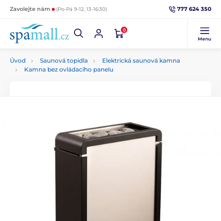
777 624 350
Zavolejte nám
(Po-Pá 9-12, 13-16:30)
0
Menu
Úvod
Saunová topidla
Elektrická saunová kamna
Kamna bez ovládacího panelu