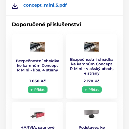
concept_mini.5.pdf
Ovládací jednotka
Není součástí kamen
Hmotnost kamen
19,5 kg
Doporučené příslušenství
Topné těleso
3 x 1500 W
Bezpečnostní ohrádka
Bezpečnostní ohrádka
ke kamnům Concept
ke kamnům Concept
R Mini - vlašský ořech,
R Mini - lípa, 4 strany
4 strany
1 050 Kč
2 170 Kč
Přidat
Přidat
HARVIA, saunové
Podstavec ke