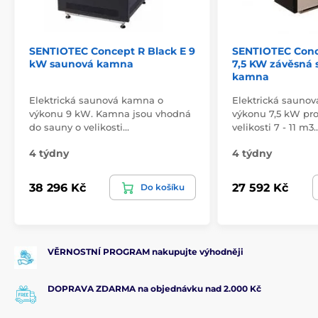
SENTIOTEC Concept R Black E 9
SENTIOTEC Conc
kW saunová kamna
7,5 KW závěsná
kamna
Elektrická saunová kamna o
Elektrická sauno
výkonu 9 kW. Kamna jsou vhodná
výkonu 7,5 kW pr
do sauny o velikosti…
velikosti 7 - 11 m3
4 týdny
4 týdny
38 296 Kč
27 592 Kč
Do košíku
VĚRNOSTNÍ PROGRAM nakupujte výhodněji
DOPRAVA ZDARMA na objednávku nad 2.000 Kč