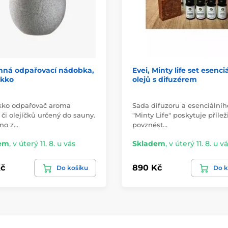
ná odpařovací nádobka,
Evei, Minty life set esenci
kko
olejů s difuzérem
ko odpařovač aroma
Sada difuzoru a esenciálníh
 či olejíčků určený do sauny.
"Minty Life" poskytuje přílež
no z…
povznést…
em
,
v úterý 11. 8. u vás
Skladem
,
v úterý 11. 8. u v
č
890 Kč
Do košíku
Do k