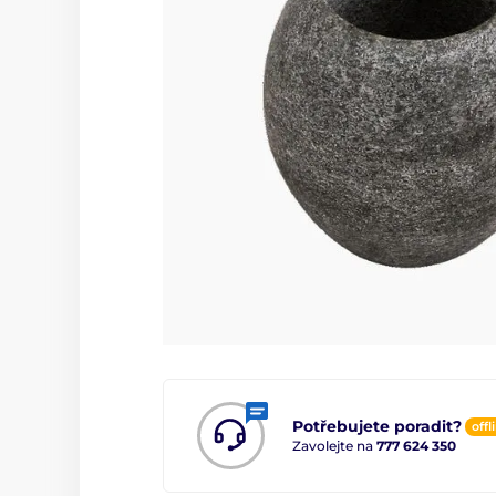
Potřebujete poradit?
offl
Zavolejte na
777 624 350