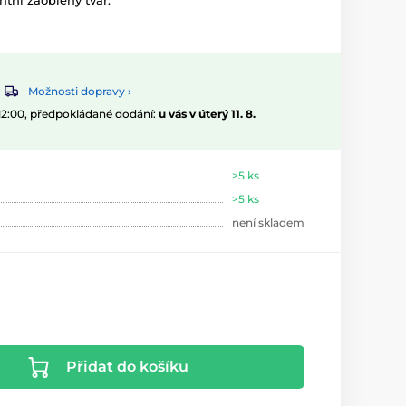
ní zaoblený tvar.
Možnosti dopravy ›
 12:00, předpokládané dodání:
u vás v úterý 11. 8.
>5 ks
>5 ks
není skladem
Přidat do košíku