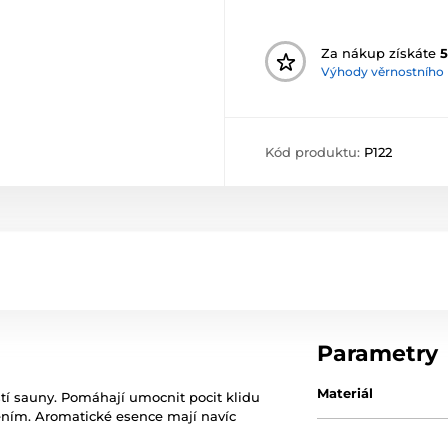
Za nákup získáte
5
Výhody věrnostního
Kód produktu:
P122
Parametry
Materiál
tí sauny. Pomáhají umocnit pocit klidu
ěním. Aromatické esence mají navíc