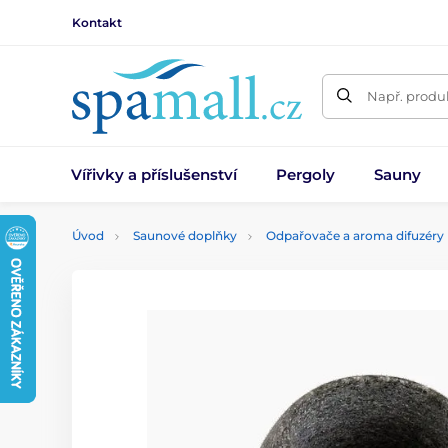
Kontakt
Např. produk
Vířivky a příslušenství
Pergoly
Sauny
Úvod
Saunové doplňky
Odpařovače a aroma difuzéry