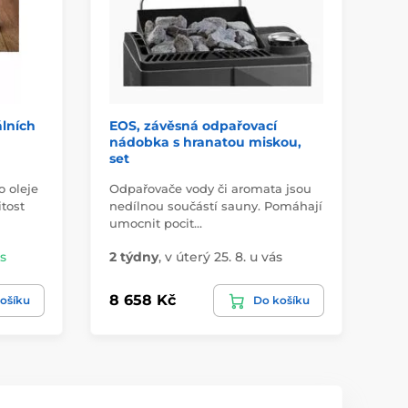
álních
EOS, závěsná odpařovací
CL
nádobka s hranatou miskou,
od
set
di
o oleje
Odpařovače vody či aromata jsou
Čis
itost
nedílnou součástí sauny. Pomáhají
vyv
umocnit pocit…
Du
ás
2 týdny
,
v úterý 25. 8. u vás
Sk
8 658 Kč
31
ošíku
Do košíku