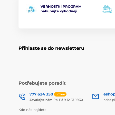
VĚRNOSTNÍ PROGRAM
nakupujte výhodněji
Přihlaste se do newsletteru
Potřebujete poradit
777 624 350
esho
offline
Zavolejte nám
Po-Pá 9-12, 13-16:30
nebo p
Kde nás najdete