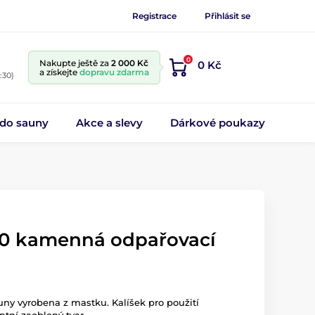
Registrace
Přihlásit se
0
Nakupte ještě za
2 000 Kč
0 Kč
a získejte
dopravu zdarma
:30)
 do sauny
Akce a slevy
Dárkové poukazy
60 kamenná odpařovací
ny vyrobena z mastku. Kalíšek pro použití