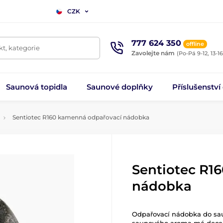
CZK
777 624 350
offline
t, kategorie
Zavolejte nám
(Po-Pá 9-12, 13-16
Saunová topidla
Saunové doplňky
Příslušenství
Sentiotec R160 kamenná odpařovací nádobka
Sentiotec R1
nádobka
Odpařovací nádobka do sau