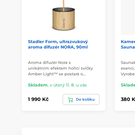
Stadler Form, ultrazvukový
Kamen
aroma difuzér NORA, 90ml
Sauna
Aroma difuzér Nora s
Saunak
unikátním efektem hořící svíčky
esenci,
Amber Light™ se postará o…
Vyrobe
Skladem
,
v úterý 11. 8. u vás
Sklad
1 990 Kč
380 K
Do košíku