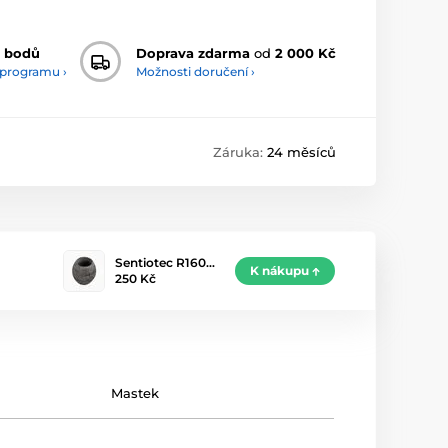
 bodů
Doprava zdarma
od
2 000 Kč
 programu ›
Možnosti doručení ›
Záruka:
24 měsíců
Sentiotec R160…
K nákupu
250 Kč
Mastek