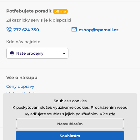
Potřebujete poradit
offline
Zákaznický servis je k dispozici
777 624 350
eshop@spamall.cz
Kde nás najdete
Naše prodejny
Vše o nákupu
Ceny dopravy
Možnosti platby
Souhlas s cookies
Obchodní podmínky
K poskytování služeb využíváme cookies. Procházením webu
Reklamace a vrácení
vyjadřujete souhlas s jejich používáním. Více
zde
Věrnostní program
Nesouhlasím
Souhlasím
© 2026 www.spamall.cz ⦁ E-shop vytvořila
SIMPLIA.cz