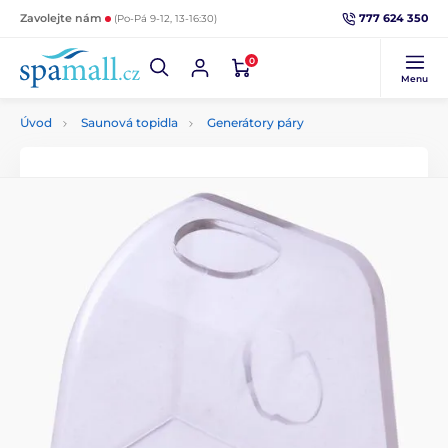
777 624 350
Zavolejte nám
(Po-Pá 9-12, 13-16:30)
0
Menu
Úvod
Saunová topidla
Generátory páry