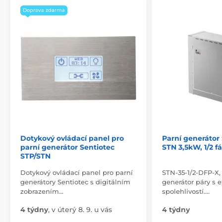
Doprava zdarma
Dotykový ovládací panel pro
Parní generáto
parní generátor Sentiotec
STN 3,5kW, 1/2 f
STP/STN
Dotykový ovládací panel pro parní
STN-35-1/2-DFP-X, 
generátory Sentiotec s digitálním
generátor páry s 
zobrazením…
spolehlivostí.…
4 týdny
,
v úterý 8. 9. u vás
4 týdny