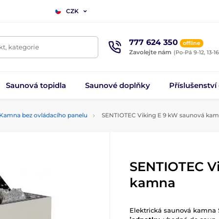
CZK
777 624 350
offline
t, kategorie
Zavolejte nám
(Po-Pá 9-12, 13-16
Saunová topidla
Saunové doplňky
Příslušenství
Kamna bez ovládacího panelu
SENTIOTEC Viking E 9 kW saunová ka
SENTIOTEC Vi
kamna
Elektrická saunová kamna 