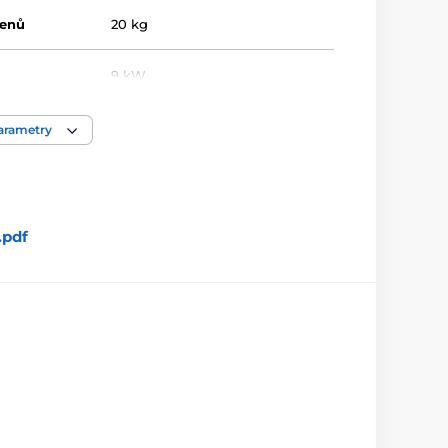
menů
20 kg
9 kW
400 V
parametry
Není součástí kamen
10 kg
.pdf