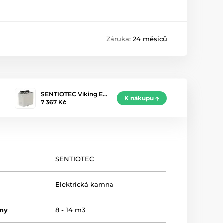
Záruka:
24 měsíců
SENTIOTEC Viking E…
K nákupu
7 367 Kč
SENTIOTEC
Elektrická kamna
ny
8 - 14 m3