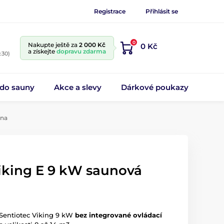
Registrace
Přihlásit se
0
Nakupte ještě za
2 000 Kč
0 Kč
a získejte
dopravu zdarma
:30)
 do sauny
Akce a slevy
Dárkové poukazy
mna
king E 9 kW saunová
Sentiotec Viking 9 kW
bez integrované ovládací