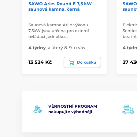
SAWO Aries Round E 7,5 kW
SAWO 
saunová kamna, černá
sauno
Saunová kamna Ari o výkonu
Elektr
7,5kW jsou určena pro externí
Sentio
ovládací jednotku.…
bez in
4 týdny
,
v úterý 8. 9. u vás
4 týd
13 524 Kč
27 43
Do košíku
VĚRNOSTNÍ PROGRAM
nakupujte výhodněji