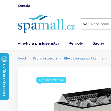
Kontakt
Např. produk
Vířivky a příslušenství
Pergoly
Sauny
Úvod
Saunová topidla
Elektrická saunová kamna
Doprava zdarma