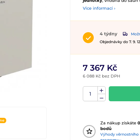
jednotky
, vhodná do saun o
Více informací ›
4 týdny
Možn
Objednávky do 7. 9. 
7 367 Kč
6 088 Kč bez DPH
ine
Za nákup získáte
bodů
Výhody věrnostního
programu ›