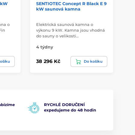
 kW
SENTIOTEC Concept R Black E 9
SE
kW saunová kamna
zá
mna o
Elektrická saunová kamna o
No
Fin
výkonu 9 kW. Kamna jsou vhodná
vý
do sauny o velikosti…
js
4 týdny
4 
38 296 Kč
16
ošíku
Do košíku
bízíme
RYCHLÉ DORUČENÍ
expedujeme do 48 hodin