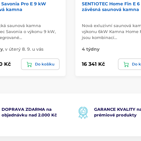
Savonia Pro E 9 kW
SENTIOTEC Home Fin E 6
vá kamna
závěsná saunová kamna
ická saunová kamna
Nová exluzivní saunová ka
tec Savonia o výkonu 9 kW,
výkonu 6kW Kamna Home 
tegrované…
jsou kombinací…
ny
,
v úterý 8. 9. u vás
4 týdny
0 Kč
16 341 Kč
Do košíku
Do k
DOPRAVA ZDARMA na
GARANCE KVALITY na
objednávku nad 2.000 Kč
prémiové produkty