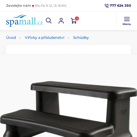
777 624 350
Zavolejte nám
(Po-Pá 9-12, 13-16:30)
0
Menu
Úvod
Vířivky a příslušenství
Schůdky