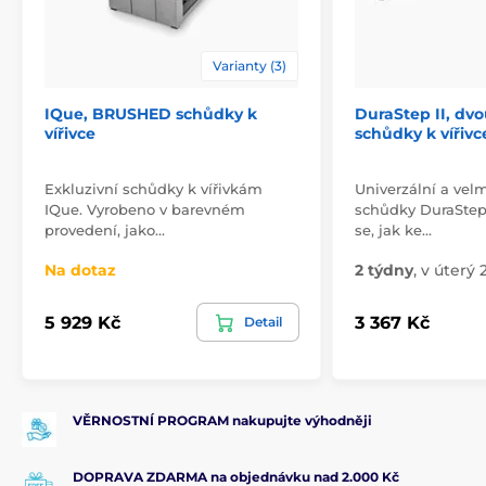
Varianty (3)
IQue, BRUSHED schůdky k
DuraStep II, dv
vířivce
schůdky k vířivc
Exkluzivní schůdky k vířivkám
Univerzální a vel
IQue. Vyrobeno v barevném
schůdky DuraStep I
provedení, jako…
se, jak ke…
Na dotaz
2 týdny
,
v úterý 2
5 929 Kč
3 367 Kč
Detail
VĚRNOSTNÍ PROGRAM nakupujte výhodněji
DOPRAVA ZDARMA na objednávku nad 2.000 Kč