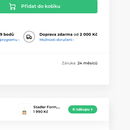
Přidat do košíku
9 bodů
Doprava zdarma
od
2 000 Kč
 programu ›
Možnosti doručení ›
Záruka:
24 měsíců
Stadler Form,…
K nákupu
1 990 Kč