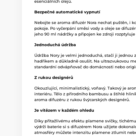
esenciálních olejů.
Bezpečné automatické vypnutí
Nebojte se aroma difuzér Nora nechat puštěn, i k
pokoje. Po vyčerpání směsi vody a oleje se difuz
jeho 90 ml nádržky a připojen ke zdroji rozptyluje
Jednoduchá údržba
Údržba Nory je velmi jednoduchá, stačí ji jednou 
hadříkem a důkladně osušit. Na ultrazvukovou me
standardní odvápňovač do domácnosti nebo origin
Z rukou designérů
Okouzlující, minimalistický, voňavý. Takový je aro
interiéru. Tělo z přírodního bambusu a štíhlé hlin
aroma difuzéru z rukou švýcarských designérů.
Je vítězem v každém ohledu
Díky přitažlivému efektu plamene svíčky, tichému
výdrži baterie si s difuzérem Nora užijete dokonal
atmosféry můžete intenzitu plamene ztlumit neb