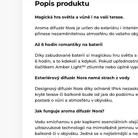
Popis produktu
Magická hra světla a vůně i na vaší terase.
Aroma difuzér Nora je určen do exteriéru i interié
přinese nezaměnitelnou atmosféru do vašeho obý
Až 6 hodin romantiky na baterii
Díky zabudované baterii si magickou hru světla a
6 hodin, a to kdekoli a kdykoli. Pokud upřednostní
tlačítkem Amber Light™ ztlumíte nebo úplně vyp
Exteriérový difuzér Nora nemá strach z vody
Designový difuzér Nora díky ochraně IP44 nezaskoč
kryté terase či balkoně bude od jara do podzim
postará o vůni a atmosféru v obýváku.
Jak funguje aroma difuzér Nora?
Vodu smíchanou s pár kapkami esenciálních olej
ultrazvukové technologii na mimořádně jemnou vo
balkoně či v obýváku. Jedná se o nejšetrnější a n