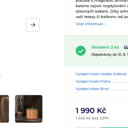
postará o magickou atmosfé
baterie zajistí rozptylování
otravných kabelů. Díky oc
vaší terasy či balkonu od j
Více informací ›
Skladem 2 ks
Objednávky do 10. 8.
Výdejní místo Hradec Králové
Výdejní místo Praha
Výdejní místo Brno
1 990 Kč
1 645 Kč bez DPH