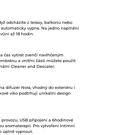
dyž odcházíte z terasy, balkonu nebo
ér automaticky vypne. Na jedno naplnění
 vůni až 18 hodin.
za čas vytírat zvenčí navlhčeným
mbránu a vnitřní části můžete použít
ální Cleaner and Descaler.
ma difuzér Nora, vhodný do exteriéru i
íkové víko podtrhují unikátní design
 provozu, USB připojení a 6hodinové
ou aromaterapii. Pro vytvoření intimní
o úplně vypnout.