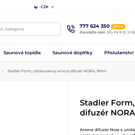
CZK
777 624 350
offline
t, kategorie
Zavolejte nám
(Po-Pá 9-12, 13-16
Saunová topidla
Saunové doplňky
Příslušenství
Stadler Form, ultrazvukový aroma difuzér NORA, 90ml
Stadler Form
difuzér NORA
Aroma difuzér Nora s unik