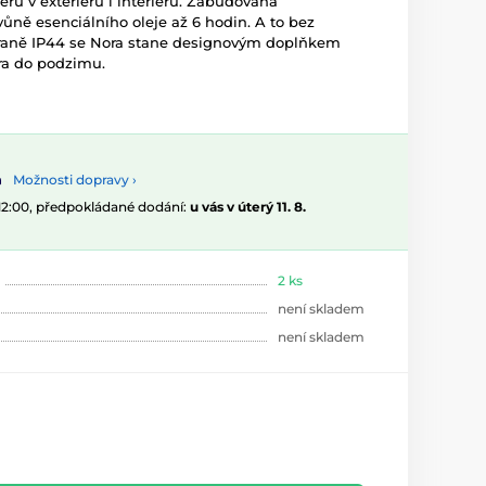
ru v exteriéru i interiéru. Zabudovaná
 vůně esenciálního oleje až 6 hodin. A to bez
hraně IP44 se Nora stane designovým doplňkem
ara do podzimu.
Možnosti dopravy ›
 12:00, předpokládané dodání:
u vás v úterý 11. 8.
2 ks
není skladem
není skladem