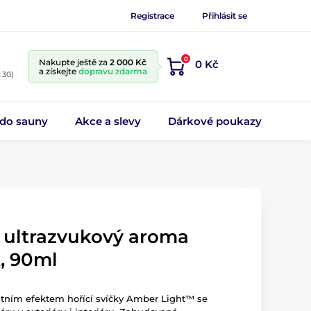
Registrace
Přihlásit se
0
Nakupte ještě za
2 000 Kč
0 Kč
a získejte
dopravu zdarma
:30)
 do sauny
Akce a slevy
Dárkové poukazy
, ultrazvukový aroma
, 90ml
átním efektem hořící svíčky Amber Light™ se