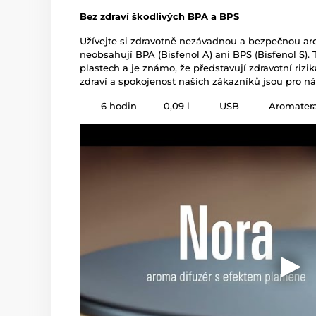
Bez zdraví škodlivých BPA a BPS
Užívejte si zdravotně nezávadnou a bezpečnou aro
neobsahují BPA (Bisfenol A) ani BPS (Bisfenol S). 
plastech a je známo, že představují zdravotní riz
zdraví a spokojenost našich zákazníků jsou pro nás
6 hodin
0,09 l
USB
Aromate