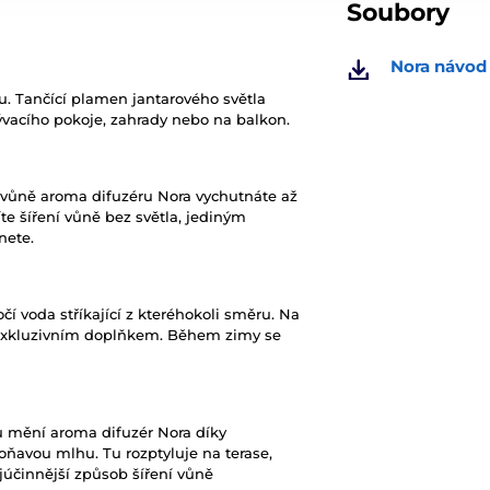
Soubory
Nora návod 
ru. Tančící plamen jantarového světla
vacího pokoje, zahrady nebo na balkon.
 vůně aroma difuzéru Nora vychutnáte až
te šíření vůně bez světla, jediným
nete.
í voda stříkající z kteréhokoli směru. Na
u exkluzivním doplňkem. Během zimy se
ů mění aroma difuzér Nora díky
ňavou mlhu. Tu rozptyluje na terase,
ejúčinnější způsob šíření vůně