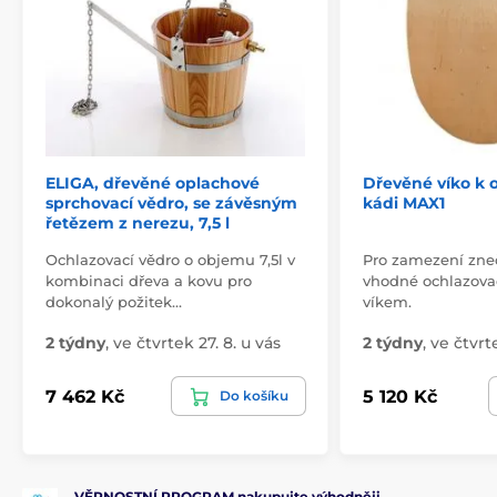
ELIGA, dřevěné oplachové
Dřevěné víko k 
sprchovací vědro, se závěsným
kádi MAX1
řetězem z nerezu, 7,5 l
Ochlazovací vědro o objemu 7,5l v
Pro zamezení zneč
kombinaci dřeva a kovu pro
vhodné ochlazovac
dokonalý požitek…
víkem.
2 týdny
,
ve čtvrtek 27. 8. u vás
2 týdny
,
ve čtvrte
7 462 Kč
5 120 Kč
Do košíku
VĚRNOSTNÍ PROGRAM nakupujte výhodněji