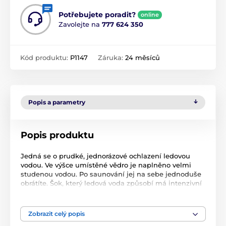
Potřebujete poradit?
online
Zavolejte na
777 624 350
Kód produktu:
P1147
Záruka:
24 měsíců
Popis a parametry
Popis produktu
Jedná se o prudké, jednorázové ochlazení ledovou
vodou. Ve výšce umístěné vědro je naplněno velmi
studenou vodou. Po saunování jej na sebe jednoduše
obrátíte. Šok, který ledová voda způsobí má intenzivní
a pozitivní vliv také na psychiku. Šokové ochlazení
způsobuje okamžitou reakci cévního systému. Proto je
tato metoda především vhodná pro zdravé jedince,
Zobrazit celý popis
jelikož ledová voda v první řadě dopadne na hlavu.