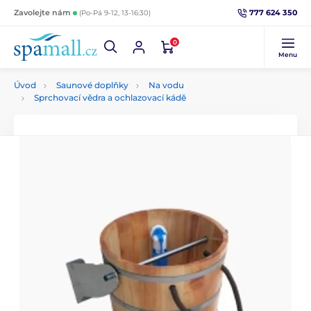
777 624 350
Zavolejte nám
(Po-Pá 9-12, 13-16:30)
0
Menu
Úvod
Saunové doplňky
Na vodu
Sprchovací vědra a ochlazovací kádě