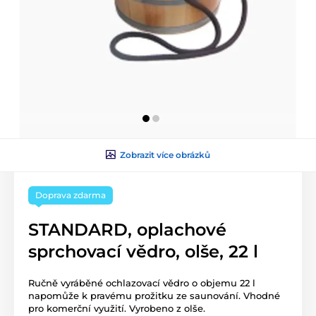
Zobrazit více obrázků
Doprava zdarma
STANDARD, oplachové
sprchovací vědro, olše, 22 l
Ručně vyráběné ochlazovací vědro o objemu 22 l
napomůže k pravému prožitku ze saunování. Vhodné
pro komerční využití. Vyrobeno z olše.