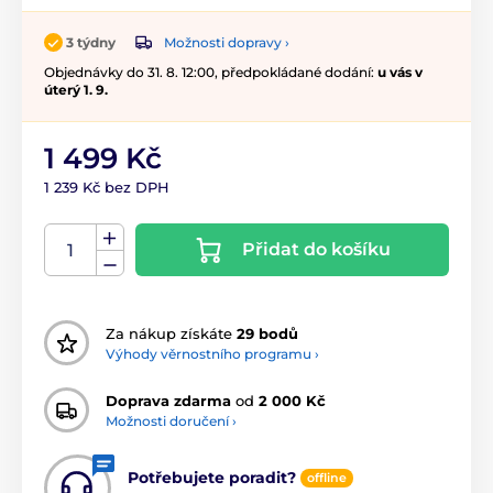
Možnosti dopravy ›
3 týdny
Objednávky do 31. 8. 12:00, předpokládané dodání:
u vás v
úterý 1. 9.
1 499 Kč
1 239 Kč bez DPH
Přidat do košíku
Za nákup získáte
29 bodů
Výhody věrnostního programu ›
Doprava zdarma
od
2 000 Kč
Možnosti doručení ›
Potřebujete poradit?
offline