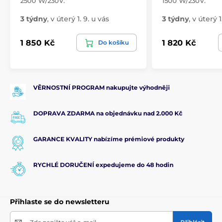
2500 W/230V.
1500 W/230V.
3 týdny
,
v úterý 1. 9. u vás
3 týdny
,
v úterý 1
1 850 Kč
1 820 Kč
Do košíku
VĚRNOSTNÍ PROGRAM nakupujte výhodněji
DOPRAVA ZDARMA na objednávku nad 2.000 Kč
GARANCE KVALITY nabízíme prémiové produkty
RYCHLÉ DORUČENÍ expedujeme do 48 hodin
Přihlaste se do newsletteru