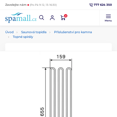
777 624 350
Zavolejte nám
(Po-Pá 9-12, 13-16:30)
0
Menu
Úvod
Saunová topidla
Příslušenství pro kamna
Topné spirály