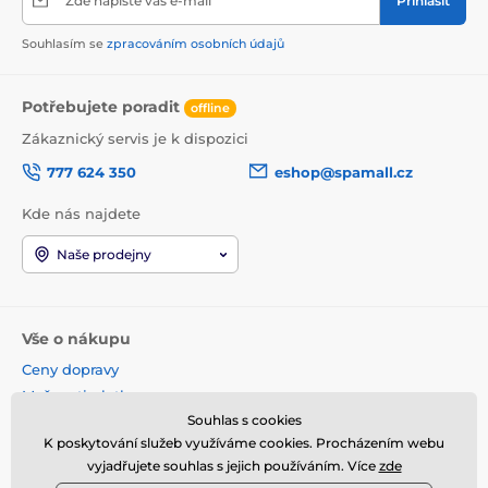
Zde napište váš e-mail
Přihlásit
Souhlasím se
zpracováním osobních údajů
Potřebujete poradit
offline
Zákaznický servis je k dispozici
777 624 350
eshop@spamall.cz
Kde nás najdete
Naše prodejny
Vše o nákupu
Ceny dopravy
Možnosti platby
Souhlas s cookies
Obchodní podmínky
K poskytování služeb využíváme cookies. Procházením webu
Reklamace a vrácení
vyjadřujete souhlas s jejich používáním. Více
zde
Věrnostní program