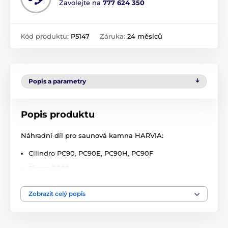
Zavolejte na
777 624 350
Kód produktu:
P5147
Záruka:
24 měsíců
Popis a parametry
Popis produktu
Náhradní díl pro saunová kamna HARVIA:
Cilindro PC90, PC90E, PC90H, PC90F
Figaro FG90
Classic Quatro QR90
Zobrazit celý popis
Fuga FU90, FU90E