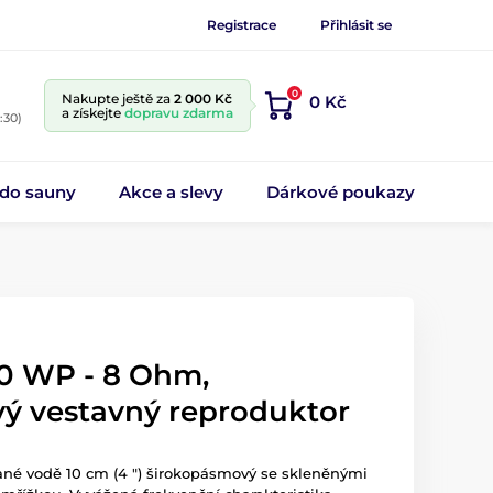
Registrace
Přihlásit se
0
Nakupte ještě za
2 000 Kč
0 Kč
a získejte
dopravu zdarma
:30)
 do sauny
Akce a slevy
Dárkové poukazy
10 WP - 8 Ohm,
ý vestavný reproduktor
ané vodě 10 cm (4 ") širokopásmový se skleněnými