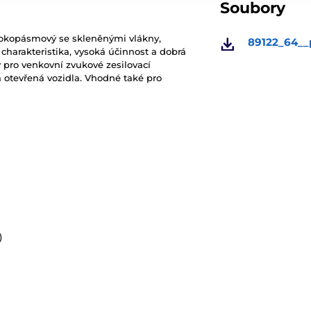
Soubory
irokopásmový se skleněnými vlákny,
89122_64_
harakteristika, vysoká účinnost a dobrá
 pro venkovní zvukové zesilovací
a otevřená vozidla. Vhodné také pro
)