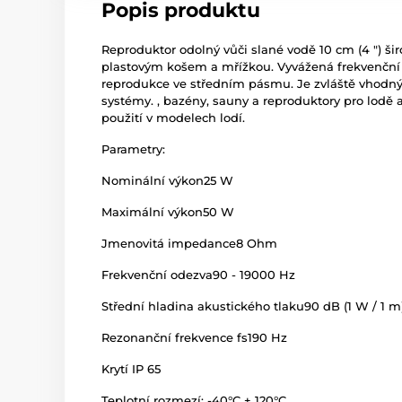
Popis produktu
Reproduktor odolný vůči slané vodě 10 cm (4 ") š
plastovým košem a mřížkou. Vyvážená frekvenční c
reprodukce ve středním pásmu. Je zvláště vhodný
systémy. , bazény, sauny a reproduktory pro lodě 
použití v modelech lodí.
Parametry:
Nominální výkon
25 W
Maximální výkon
50 W
Jmenovitá impedance
8 Ohm
Frekvenční odezva
90 - 19000 Hz
Střední hladina akustického tlaku
90 dB (1 W / 1 m
Rezonanční frekvence fs
190 Hz
Krytí
IP 65
Teplotní rozmezí: -40°C + 120°C