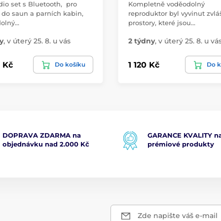
io set s Bluetooth, pro
Kompletně voděodolný
 do saun a parních kabin,
reproduktor byl vyvinut zvlá
olný…
prostory, které jsou…
y
,
v úterý 25. 8. u vás
2 týdny
,
v úterý 25. 8. u vá
2 Kč
1 120 Kč
Do košíku
Do k
DOPRAVA ZDARMA na
GARANCE KVALITY na
objednávku nad 2.000 Kč
prémiové produkty
Zde napište váš e-mail