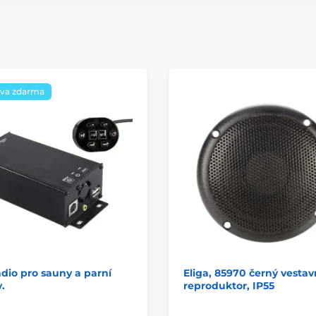
va zdarma
dio pro sauny a parní
Eliga, 85970 černý vestav
.
reproduktor, IP55