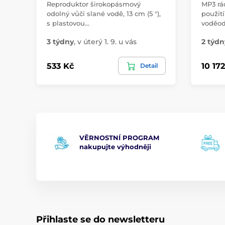
Reproduktor širokopásmový
MP3 rád
odolný vůči slané vodě, 13 cm (5 "),
použití
s plastovou…
voděod
3 týdny
,
v úterý 1. 9. u vás
2 týdn
533 Kč
10 17
Detail
VĚRNOSTNÍ PROGRAM
nakupujte výhodněji
Přihlaste se do newsletteru