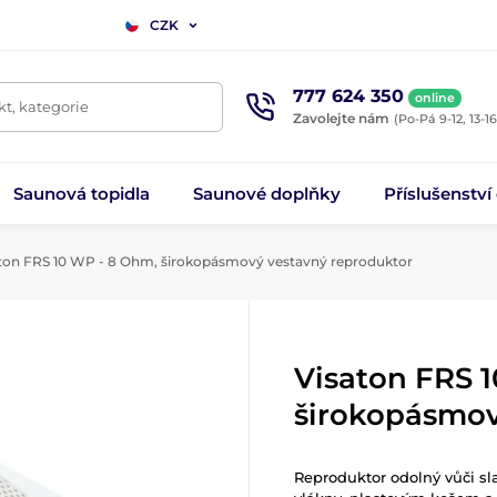
CZK
777 624 350
online
t, kategorie
Zavolejte nám
(Po-Pá 9-12, 13-16
Saunová topidla
Saunové doplňky
Příslušenství
ton FRS 10 WP - 8 Ohm, širokopásmový vestavný reproduktor
Visaton FRS 
širokopásmov
Reproduktor odolný vůči sl