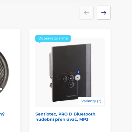
Doprava zdarma
Varianty (2)
ný
Sentiotec, PRO D Bluetooth,
El
hudební přehrávač, MP3
re