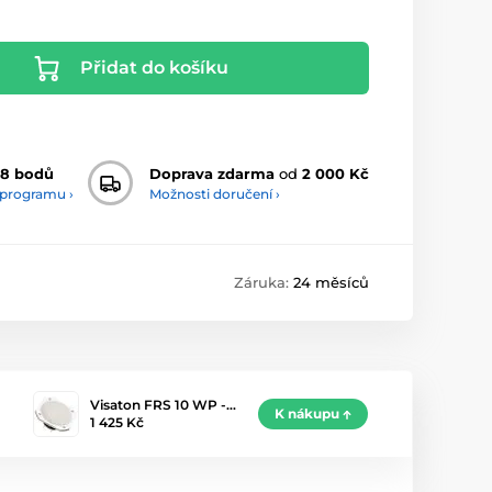
Přidat do košíku
28 bodů
Doprava zdarma
od
2 000 Kč
 programu ›
Možnosti doručení ›
Záruka:
24 měsíců
Visaton FRS 10 WP -…
K nákupu
1 425 Kč