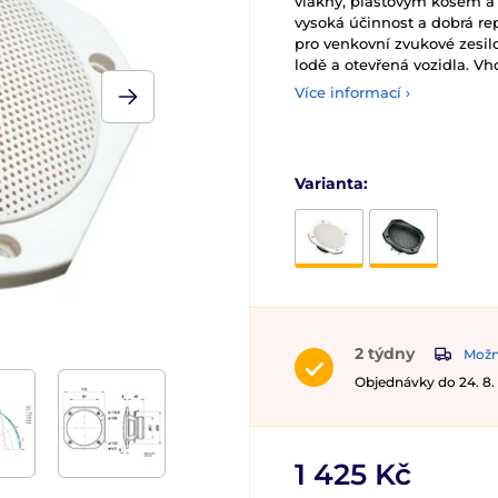
vlákny, plastovým košem a 
vysoká účinnost a dobrá r
pro venkovní zvukové zesilo
lodě a otevřená vozidla. Vh
Více informací ›
Varianta:
2 týdny
Možn
Objednávky do 24. 8.
1 425 Kč