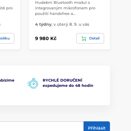
Hudební Bluetooth modul s
Ko
ště pro
integrovaným mikrofonem pro
rep
použití handsfree a…
pro
s
4 týdny
,
v úterý 8. 9. u vás
2 
9 980 Kč
1 
ošíku
Detail
bízíme
RYCHLÉ DORUČENÍ
expedujeme do 48 hodin
Přihlásit