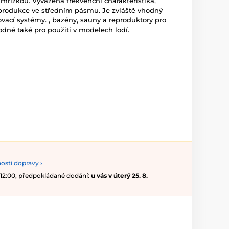
mřížkou. Vyvážená frekvenční charakteristika,
eprodukce ve středním pásmu. Je zvláště vhodný
vací systémy. , bazény, sauny a reproduktory pro
odné také pro použití v modelech lodí.
osti dopravy ›
 12:00, předpokládané dodání:
u vás v úterý 25. 8.