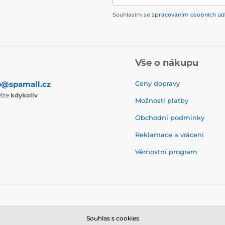
Souhlasím se
zpracováním osobních úd
Vše o nákupu
p@spamall.cz
Ceny dopravy
ište
kdykoliv
Možnosti platby
Obchodní podmínky
Reklamace a vrácení
Věrnostní program
© 2026 www.spamall.cz ⦁ E-shop vytvořila
SIMPLIA.cz
Souhlas s cookies