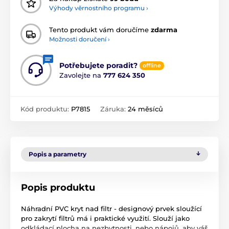
Výhody věrnostního programu ›
Tento produkt vám doručíme
zdarma
Možnosti doručení ›
Potřebujete poradit?
offline
Zavolejte na
777 624 350
Kód produktu:
P7815
Záruka:
24 měsíců
Popis a parametry
Popis produktu
Náhradní PVC kryt nad filtr - designový prvek sloužící
pro zakrytí filtrů má i praktické využití. Slouží jako
odkládací plocha na nezbytnosti, nebo nápojů, aby váš