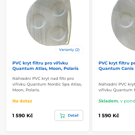
Varianty (2)
PVC kryt filtru pro vířivku
PVC kryt filtru p
Quantum Atlas, Moon, Polaris
Quantum Canis
Náhradní PVC kryt nad filtr pro
vířivku Quantum Nordic Spa Atlas,
Náhradní PVC kryt 
Moon, Polaris.
vířivku Quantum N
Na dotaz
Skladem
,
v pondě
1 590 Kč
1 590 Kč
Detail