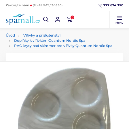
777 624 350
Zavolejte nám
(Po-Pá 9-12, 13-16:30)
0
Menu
Úvod
Vířivky a příslušenství
Doplňky k vířivkám Quantum Nordic Spa
PVC kryty nad skimmer pro vířivky Quantum Nordic Spa