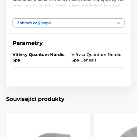
relax ve vířivce nebyl ničím rušen. Tento kryt je určen
pro vířivku GENESIS k dispozici v barvách akrylu
vířivky.
Zobrazit celý popis
Parametry
Vířivky Quantum Nordic
Vířivka Quantum Nordic
Spa
Spa Genesis
Související produkty