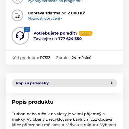
Výhody věrnostního programu ›
Doprava zdarma
od
2 000 Kč
Možnosti doručení ›
Potřebujete poradit?
offline
Zavolejte na
777 624 350
Kód produktu:
P7513
Záruka:
24 měsíců
Popis a parametry
Popis produktu
Turban nebo ručník na vlasy je velmi příjemný a
měkký. Vyrobený z recyklované bavlnym což dodává
látce přirozenou měkkost a zářivou strukturu. Výborná