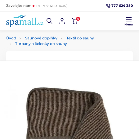
777 624 350
Zavolejte nám
(Po-Pá 9-12, 13-16:30)
0
Menu
Úvod
Saunové doplňky
Textil do sauny
Turbany a čelenky do sauny