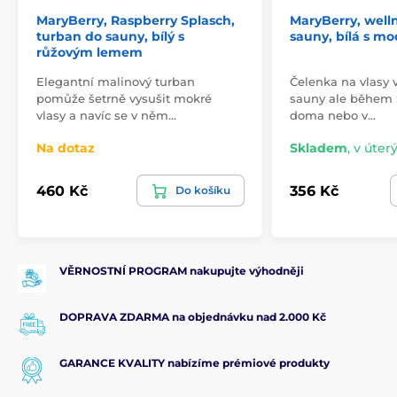
MaryBerry, Raspberry Splasch,
MaryBerry, well
turban do sauny, bílý s
sauny, bílá s 
růžovým lemem
Elegantní malinový turban
Čelenka na vlasy
pomůže šetrně vysušit mokré
sauny ale během 
vlasy a navíc se v něm…
doma nebo v…
Na dotaz
Skladem
,
v úterý
460 Kč
356 Kč
Do košíku
VĚRNOSTNÍ PROGRAM nakupujte výhodněji
DOPRAVA ZDARMA na objednávku nad 2.000 Kč
GARANCE KVALITY nabízíme prémiové produkty