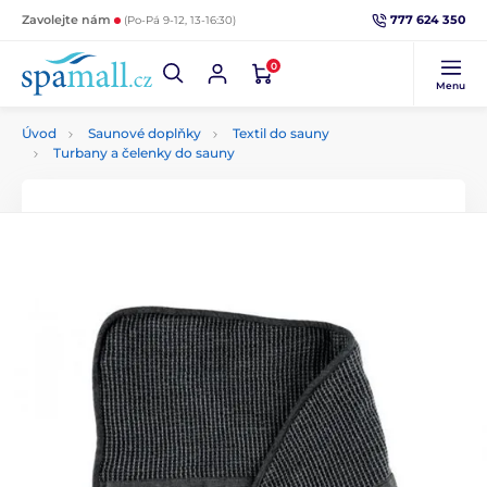
777 624 350
Zavolejte nám
(Po-Pá 9-12, 13-16:30)
0
Menu
Úvod
Saunové doplňky
Textil do sauny
Turbany a čelenky do sauny