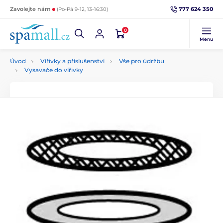
777 624 350
Zavolejte nám
(Po-Pá 9-12, 13-16:30)
0
Menu
Úvod
Vířivky a příslušenství
Vše pro údržbu
Vysavače do vířivky