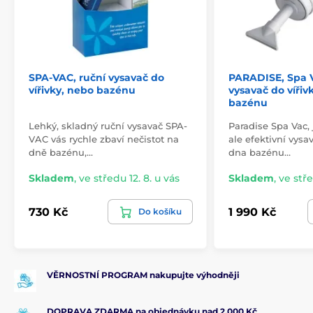
SPA-VAC, ruční vysavač do
PARADISE, Spa V
vířivky, nebo bazénu
vysavač do vířiv
bazénu
Lehký, skladný ruční vysavač SPA-
Paradise Spa Vac,
VAC vás rychle zbaví nečistot na
ale efektivní vysa
dně bazénu,…
dna bazénu…
Skladem
,
ve středu 12. 8. u vás
Skladem
,
ve stře
730 Kč
1 990 Kč
Do košíku
VĚRNOSTNÍ PROGRAM nakupujte výhodněji
DOPRAVA ZDARMA na objednávku nad 2.000 Kč