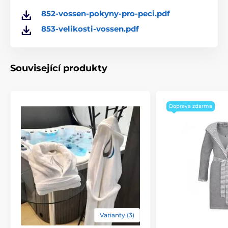
852-vossen-pokyny-pro-peci.pdf
elegantní a trendy
220 g/m²
853-velikosti-vossen.pdf
DOŽIVOTNÍ ZÁRUKA NA BARVU.
Díky našemu
Související produkty
jedinečnému procesu barvení za studena, při
kterém naše ručníky „odpočívají“ v barvě celkem až
48 hodin, zaručujeme u všech našich froté výrobků
doživotní stálobarevnost.
Doprava zdarma
Certifikace OEKO-TEX & STeP
Všechny výrobky
VOSSEN jsou 100% bez škodlivých látek, nesou
nezávislou pečeť „Důvěra k textiliím“ dle normy
OEKO-TEX Standard 100 a jsou tak lepší volbou pro
vaše zdraví. Textilie, které nesou označení OEKO-
TEX MADE IN GREEN, jsou vyráběny udržitelnějším
způsobem v sociálně odpovědných závodech. Jsme
držiteli certifikátů v obou kategoriích a také
certifikátu STEP.
Lékařsky testováno.
Všechny naše výrobky jsou
Varianty (3)
lékařsky testované a 100% šetrné k pokožce. To