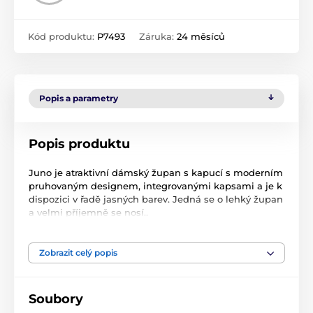
Kód produktu:
P7493
Záruka:
24 měsíců
Popis a parametry
Popis produktu
Juno je atraktivní dámský župan s kapucí s moderním
pruhovaným designem, integrovanými kapsami a je k
dispozici v řadě jasných barev.
Jedná se o lehký župan
a velmi příjemně se nosí.
.
Dámský župan s kapucí
Zobrazit celý popis
s proužkem v detailech (kapsy, pásek a vnitřek
kapuci)
pletená tkanina
Soubory
80% bavlna, 20% polyester