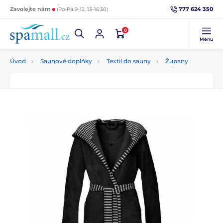
777 624 350
Zavolejte nám
(Po-Pá 9-12, 13-16:30)
0
Menu
Úvod
Saunové doplňky
Textil do sauny
Župany