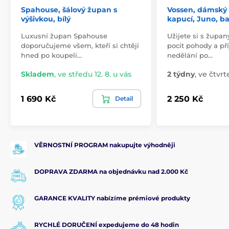
zaručuje certifikace organizace Fördergemeinschaft
Spahouse, šálový župan s
Vossen, dámský
körperverträglicher Textilien e.V. Speciální
výšivkou, bílý
kapucí, Juno, ba
nadýchanost našich vláken zaručuje, že
nezpůsobují podráždění pokožky ani nepříjemný
Luxusní župan Spahouse
Užijete si s župa
pocit.
doporučujeme všem, kteří si chtějí
pocit pohody a př
hned po koupeli…
nedělání po…
Skladem
,
ve středu 12. 8. u vás
2 týdny
,
ve čtvrte
1 690 Kč
2 250 Kč
Detail
VĚRNOSTNÍ PROGRAM nakupujte výhodněji
DOPRAVA ZDARMA na objednávku nad 2.000 Kč
GARANCE KVALITY nabízíme prémiové produkty
RYCHLÉ DORUČENÍ expedujeme do 48 hodin