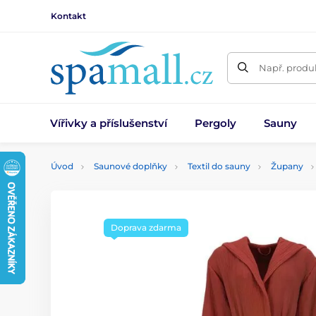
Kontakt
Např. produk
Vířivky a příslušenství
Pergoly
Sauny
Úvod
Saunové doplňky
Textil do sauny
Župany
Doprava zdarma