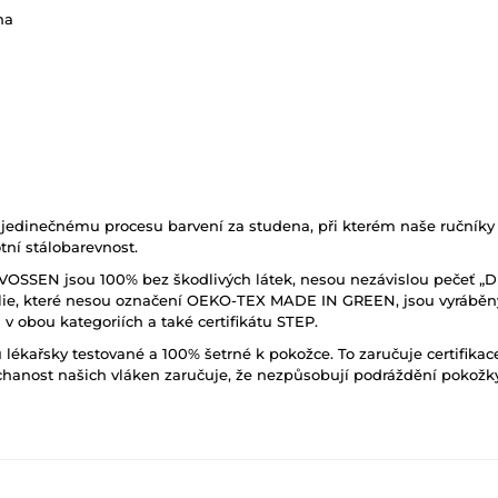
na
edinečnému procesu barvení za studena, při kterém naše ručníky „
tní stálobarevnost.
VOSSEN jsou 100% bez škodlivých látek, nesou nezávislou pečeť „D
extilie, které nesou označení OEKO-TEX MADE IN GREEN, jsou vyrábě
v obou kategoriích a také certifikátu STEP.
 lékařsky testované a 100% šetrné k pokožce. To zaručuje certifik
dýchanost našich vláken zaručuje, že nezpůsobují podráždění pokožk