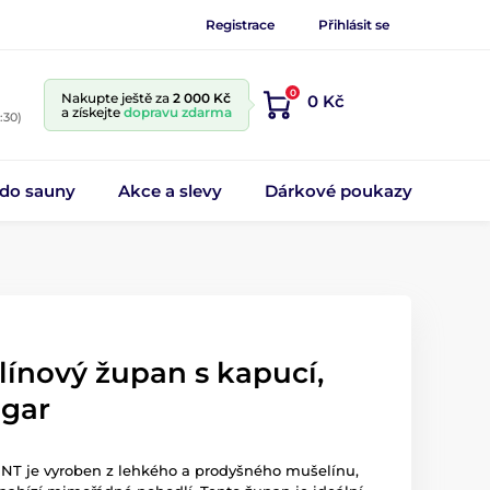
Registrace
Přihlásit se
0
Nakupte ještě za
2 000 Kč
0 Kč
a získejte
dopravu zdarma
:30)
 do sauny
Akce a slevy
Dárkové poukazy
línový župan s kapucí,
ugar
ENT je vyroben z lehkého a prodyšného mušelínu,