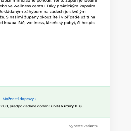
 nabízí mimořádné pohodlí. Tento župan je ideální
nebo ve wellness centru. Díky praktickým kapsám
překládaným záhybem na zádech je skvělým
e. S našimi župany okouzlíte i v případě užití na
d koupaliště, wellness, lázeňský pobyt, či hospic.
Možnosti dopravy ›
 12:00, předpokládané dodání:
u vás v úterý 11. 8.
vyberte variantu