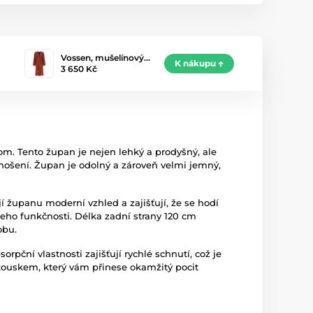
Vossen, mušelínový…
K nákupu
3 650 Kč
om. Tento župan je nejen lehký a prodyšný, ale
nošení. Župan je odolný a zároveň velmi jemný,
í županu moderní vzhled a zajišťují, že se hodí
 jeho funkčnosti. Délka zadní strany 120 cm
obu.
ční vlastnosti zajišťují rychlé schnutí, což je
 kouskem, který vám přinese okamžitý pocit