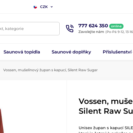
CZK
777 624 350
online
t, kategorie
Zavolejte nám
(Po-Pá 9-12, 13-16
Saunová topidla
Saunové doplňky
Příslušenství
Vossen, mušelínový župan s kapucí, Silent Raw Sugar
Vossen, muše
Silent Raw S
Unisex župan s kapucí SIL