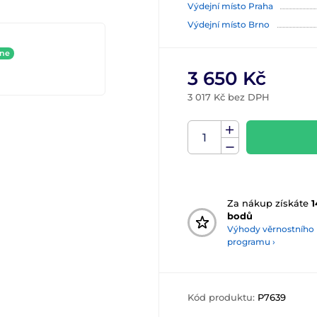
Výdejní místo Praha
Výdejní místo Brno
ine
3 650 Kč
3 017 Kč bez DPH
Za nákup získáte
1
bodů
Výhody věrnostního
programu ›
Kód produktu:
P7639