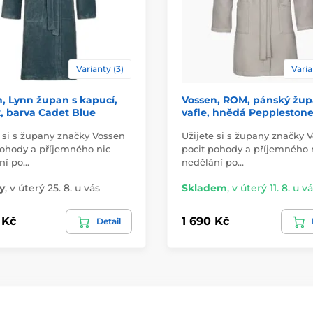
Varianty (3)
Varia
, Lynn župan s kapucí,
Vossen, ROM, pánský žu
, barva Cadet Blue
vafle, hnědá Peppleston
e si s župany značky Vossen
Užijete si s župany značky 
pohody a příjemného nic
pocit pohody a příjemného 
ní po…
nedělání po…
y
,
v úterý 25. 8. u vás
Skladem
,
v úterý 11. 8. u v
 Kč
1 690 Kč
Detail