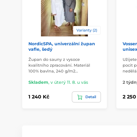
Varianty (2)
NordicSPA, univerzální župan
Vossen
vafle, šedý
unisex
Župan do sauny z vysoce
Užijet
kvalitního zpracování. Materiál
pocit 
100% bavlna, 240 g/m2…
nedělá
Skladem
,
v úterý 11. 8. u vás
2 týdn
1 240 Kč
2 250
Detail