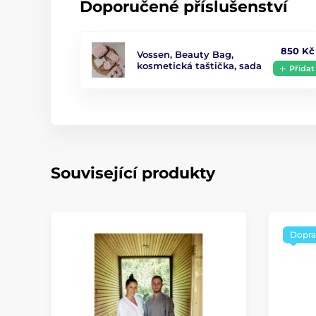
Doporučené příslušenství
850 Kč
Vossen, Beauty Bag,
kosmetická taštička, sada
Přidat
Související produkty
Dopra