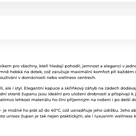
kem pro všechny, kteří hledají pohodlí, jemnost a eleganci v jedn
jemně hebká na dotek, což zaručuje maximální komfort při každém 
oužívání v domácnosti nebo wellness centrech.
í, ale i styl. Elegantní kapuce a skříňkový záhyb na zádech dodávaj
dní straně županu jsou ideální pro uložení drobností a přispívají k
 zatímco lehkost materiálu ho činí příjemným na nošení i po delší d
je možné ho prát až do 40°C, což usnadňuje jeho údržbu. Jeho absorp
ento unisex župan je tak nejen praktickým, ale i luxusním wellness