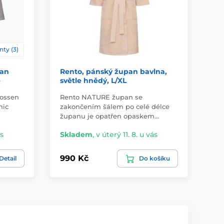
nty (3)
pan
Rento, pánský župan bavlna,
Vo
e
světle hnědý, L/XL
vaf
Vossen
Rento NATURE župan se
Uži
nic
zakončením šálem po celé délce
po
županu je opatřen opaskem…
ne
ás
Skladem
,
v úterý 11. 8. u vás
Sk
990 Kč
1 
Detail
Do košíku