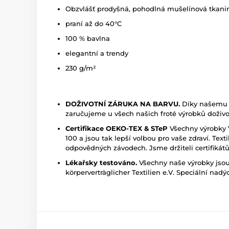
Obzvlášť prodyšná, pohodlná mušelínová tkani
praní až do 40°C
100 % bavlna
elegantní a trendy
230 g/m²
DOŽIVOTNÍ ZÁRUKA NA BARVU.
Díky našemu j
zaručujeme u všech našich froté výrobků doživo
Certifikace OEKO-TEX & STeP
Všechny výrobky 
100 a jsou tak lepší volbou pro vaše zdraví. T
odpovědných závodech. Jsme držiteli certifikátů 
Lékařsky testováno.
Všechny naše výrobky jsou
körperverträglicher Textilien e.V. Speciální na