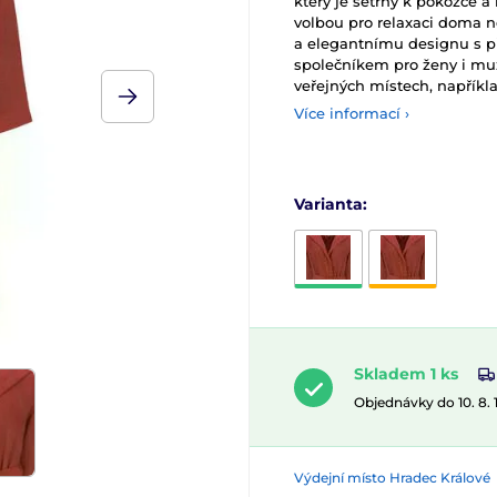
který je šetrný k pokožce a
volbou pro relaxaci doma 
a elegantnímu designu s 
společníkem pro ženy i muž
veřejných místech, napříkla
Více informací ›
Varianta:
Skladem 1 ks
Objednávky do 10. 8.
Výdejní místo Hradec Králové