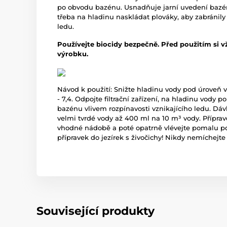
po obvodu bazénu. Usnadňuje jarní uvedení bazén
třeba na hladinu naskládat plováky, aby zabránil
ledu.
Používejte biocidy bezpečně. Před použitím si v
výrobku.
Návod k použití: Snižte hladinu vody pod úroveň v
- 7,4. Odpojte filtrační zařízení, na hladinu vody 
bazénu vlivem rozpínavosti vznikajícího ledu. Dáv
velmi tvrdé vody až 400 ml na 10 m³ vody. Přípra
vhodné nádobě a poté opatrně vlévejte pomalu po
přípravek do jezírek s živočichy! Nikdy nemíchejte
Související produkty