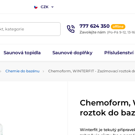
CZK
777 624 350
offline
t, kategorie
Zavolejte nám
(Po-Pá 9-12, 13-16
Saunová topidla
Saunové doplňky
Příslušenství
Chemie do bazénu
Chemoform, WINTERFIT - Zazimovací roztok do 
Chemoform, W
roztok do baz
Winterfit je tekutý příprav