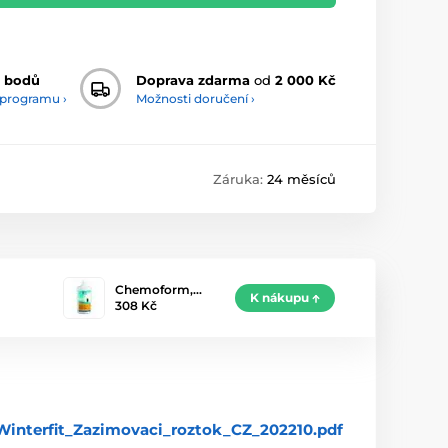
 bodů
Doprava zdarma
od
2 000 Kč
 programu ›
Možnosti doručení ›
Záruka:
24 měsíců
Chemoform,…
K nákupu
308 Kč
interfit_Zazimovaci_roztok_CZ_202210.pdf