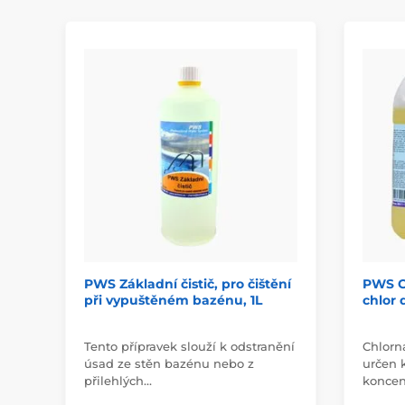
PWS Základní čistič, pro čištění
PWS C
při vypuštěném bazénu, 1L
chlor 
Tento přípravek slouží k odstranění
Chlorna
úsad ze stěn bazénu nebo z
určen 
přilehlých…
koncen