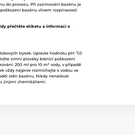
u do provozu. Při zazimování bazénu je
y poškození bazénu vlivem rozpínavosti
ždy přečtěte etiketu a informaci o
tokových trysek. Upravte hodnotu pH: 7,0
položte zimní plováky bránící poškození
kování: 200 ml pro 10 m³ vody, v případě
vek vždy nejprve rozmíchejte s vodou ve
dél stěn bazénu. Nikdy nenalévat
 s jinými chemikáliemi.