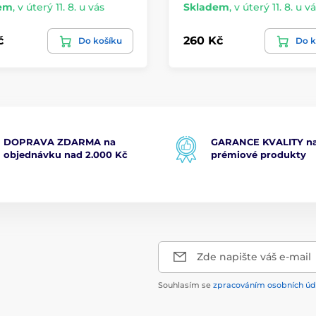
em
,
v úterý 11. 8. u vás
Skladem
,
v úterý 11. 8. u v
č
260 Kč
Do košíku
Do k
DOPRAVA ZDARMA na
GARANCE KVALITY na
objednávku nad 2.000 Kč
prémiové produkty
Zde napište váš e-mail
Souhlasím se
zpracováním osobních úd