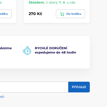
ás
Skladem
,
v úterý 11. 8. u vás
Sk
270 Kč
73
ošíku
Do košíku
bízíme
RYCHLÉ DORUČENÍ
expedujeme do 48 hodin
Přihlásit
ajů