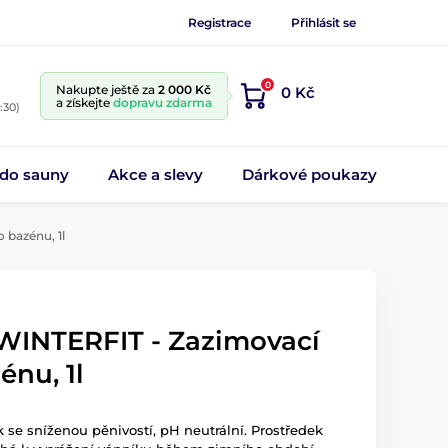
Registrace
Přihlásit se
0
Nakupte ještě za
2 000 Kč
0 Kč
a získejte
dopravu zdarma
:30)
 do sauny
Akce a slevy
Dárkové poukazy
bazénu, 1l
INTERFIT - Zazimovací
énu, 1l
ek se sníženou pěnivostí, pH neutrální. Prostředek