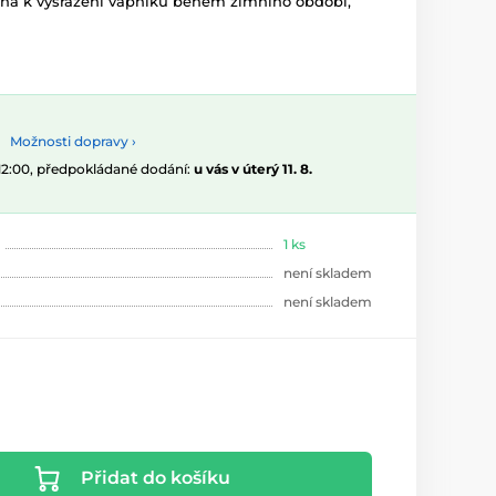
áhá k vysrážení vápníku během zimního období,
Možnosti dopravy ›
 12:00, předpokládané dodání:
u vás v úterý 11. 8.
1 ks
není skladem
není skladem
Přidat do košíku