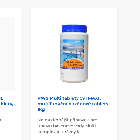
I,
PWS Multi tablety 5v1 MAXI,
in
blety,
multifunkční bazénové tablety,
os
1kg
o
Nejmodernější přípravek pro
Po
úpravu bazénové vody Multi
při
komplex je určený k…
hyd