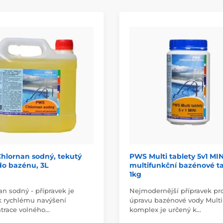
hlornan sodný, tekutý
PWS Multi tablety 5v1 MIN
do bazénu, 3L
multifunkční bazénové ta
1kg
n sodný - přípravek je
Nejmodernější přípravek pr
k rychlému navýšení
úpravu bazénové vody Multi
trace volného…
komplex je určený k…