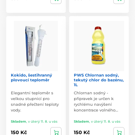
Kokido, šestihranný
PWS Chlornan sodný,
plovoucí teploměr
tekutý chlor do bazénu,
1L
Elegantní teploměr s
Chlornan sodný -
velkou stupnicí pro
přípravek je určen k
snadné přečtení teploty
rychlému navýšení
vody.
koncentrace volného…
Skladem
,
v úterý 11. 8. u vás
Skladem
,
v úterý 11. 8. u vás
150 Kč
150 Kč