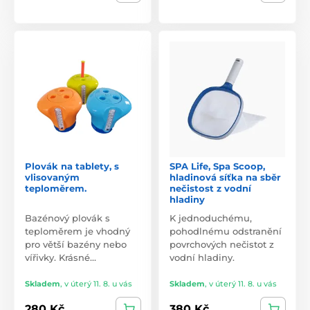
Plovák na tablety, s
SPA Life, Spa Scoop,
vlisovaným
hladinová síťka na sběr
teploměrem.
nečistost z vodní
hladiny
Bazénový plovák s
K jednoduchému,
teploměrem je vhodný
pohodlnému odstranění
pro větší bazény nebo
povrchových nečistot z
vířivky. Krásné…
vodní hladiny.
Skladem
,
v úterý 11. 8. u vás
Skladem
,
v úterý 11. 8. u vás
280 Kč
380 Kč