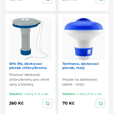
SPA life, dávkovací
Techneco, dávkovací
plovák chlóru/bromu
plovák, malý
Plovoucí dávkovač
chlóru/bromu pro vířivé
Plovák na dávkování
vany a bazény.
tablet - malý
Skladem
,
v úterý 11. 8. u vás
Skladem
,
v úterý 11. 8. u vás
260 Kč
70 Kč