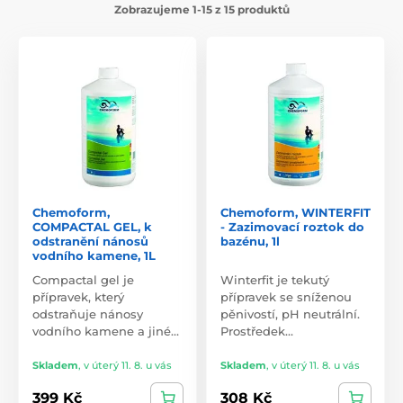
Zobrazujeme 1-15 z 15 produktů
Chemoform,
Chemoform, WINTERFIT
COMPACTAL GEL, k
- Zazimovací roztok do
odstranění nánosů
bazénu, 1l
vodního kamene, 1L
Compactal gel je
Winterfit je tekutý
přípravek, který
přípravek se sníženou
odstraňuje nánosy
pěnivostí, pH neutrální.
vodního kamene a jiné…
Prostředek…
Skladem
,
v úterý 11. 8. u vás
Skladem
,
v úterý 11. 8. u vás
399 Kč
308 Kč