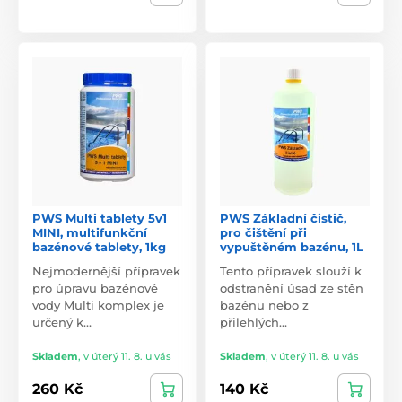
PWS Multi tablety 5v1
PWS Základní čistič,
MINI, multifunkční
pro čištění při
bazénové tablety, 1kg
vypuštěném bazénu, 1L
Nejmodernější přípravek
Tento přípravek slouží k
pro úpravu bazénové
odstranění úsad ze stěn
vody Multi komplex je
bazénu nebo z
určený k…
přilehlých…
Skladem
,
v úterý 11. 8. u vás
Skladem
,
v úterý 11. 8. u vás
260 Kč
140 Kč