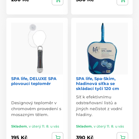
SPA life, DELUXE SPA
SPA life, Spa-Skim,
plovoucí teploměr
hladinová síťka se
skládací tyčí 120 cm
Síť k efektivnímu
Designový teploměr v
odstraňovaní listů a
chromovém provedení s
jiných nečistot z vodní
mosazným tělem.
hladiny.
Skladem
,
v úterý 11. 8. u vás
Skladem
,
v úterý 11. 8. u vás
195 Kč
390 Kč