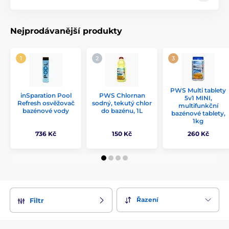
sklenice a mnoho dalšího naleznete v kategorii péče o
vířivku nebo doplňky k vodě. Doplňky a příslušenství k
bazénům jsou z velké části shodné s nabídkou příslušenství
Nejprodávanější produkty
k vířivkám.
PWS Multi tablety
inSparation Pool
PWS Chlornan
5v1 MINI,
Refresh osvěžovač
sodný, tekutý chlor
multifunkční
bazénové vody
do bazénu, 1L
bazénové tablety,
1kg
736 Kč
150 Kč
260 Kč
Řazení
Filtr