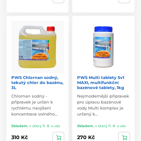
PWS Chlornan sodný,
PWS Multi tablety 5v1
tekutý chlor do bazénu,
MAXI, multifunkční
3L
bazénové tablety, 1kg
Chlornan sodný -
Nejmodernější přípravek
přípravek je určen k
pro úpravu bazénové
rychlému navýšení
vody Multi komplex je
koncentrace volného…
určený k…
Skladem
,
v úterý 11. 8. u vás
Skladem
,
v úterý 11. 8. u vás
310 Kč
270 Kč