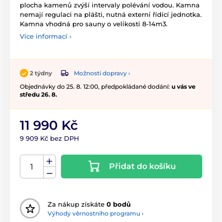
plocha kamenů zvýší intervaly polévání vodou. Kamna
nemají regulaci na plášti, nutná externí řídící jednotka.
Kamna vhodná pro sauny o velikosti 8-14m3.
Více informací ›
Možnosti dopravy ›
2 týdny
Objednávky do 25. 8. 12:00, předpokládané dodání:
u vás ve
středu 26. 8.
11 990 Kč
9 909 Kč bez DPH
Přidat do košíku
Za nákup získáte
0 bodů
Výhody věrnostního programu ›