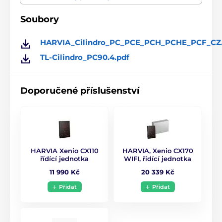
Rozměry (ŠxHxVmm):
320x320x930
Soubory
Jištění
3x16/1x40 A
Balení obsahuje:
HARVIA_Cilindro_PC_PCE_PCH_PCHE_PCF_CZ.
Přívodní kabel
5x2,5/3x10 mm
elektrická saunová kamna
TL-Cilindro_PC90.4.pdf
Ovládací jednotka
Není součástí kamen
Doporučené příslušenství
Hmotnost kamen
10 kg
HARVIA Xenio CX110
HARVIA, Xenio CX170
řídící jednotka
WIFI, řídící jednotka
11 990 Kč
20 339 Kč
Přidat
Přidat