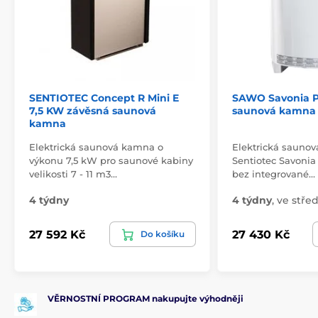
SENTIOTEC Concept R Mini E
SAWO Savonia P
7,5 KW závěsná saunová
saunová kamna
kamna
Elektrická saunová kamna o
Elektrická sauno
výkonu 7,5 kW pro saunové kabiny
Sentiotec Savonia
velikosti 7 - 11 m3…
bez integrované…
4 týdny
4 týdny
,
ve střed
27 592 Kč
27 430 Kč
Do košíku
VĚRNOSTNÍ PROGRAM nakupujte výhodněji