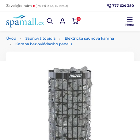
777 624 350
Zavolejte nám
(Po-Pá 9-12, 13-16:30)
0
Menu
Úvod
Saunová topidla
Elektrická saunová kamna
Kamna bez ovládacího panelu