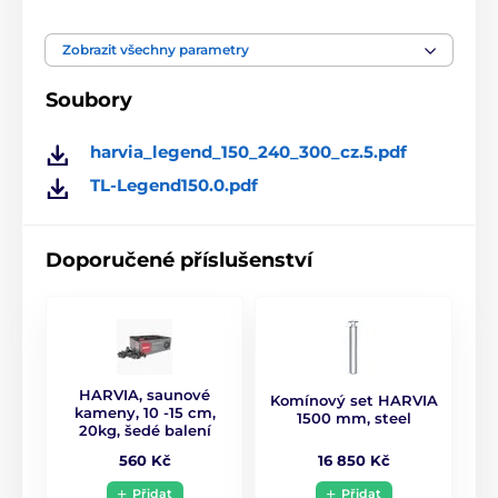
výstupu na zadní straně
Zobrazit všechny parametry
Umístění komínového
180 mm
výstupu na vrchu
Soubory
Průměr připojovacího
harvia_legend_150_240_300_cz.5.pdf
115 mm
otvoru
TL-Legend150.0.pdf
Přikládání z venku
Ne
Doporučené příslušenství
HARVIA, saunové
Komínový set HARVIA
kameny, 10 -15 cm,
1500 mm, steel
20kg, šedé balení
16 850 Kč
560 Kč
Přidat
Přidat