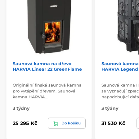
Saunová kamna na dřevo
Saunová kamna 
HARVIA Linear 22 GreenFlame
HARVIA Legend 
Originální finská saunová kamna
Saunová kamna 
pro vytápění dřevem. Saunová
se vyznačují zpra
kamna HARVIA…
napodobující drát
3 týdny
3 týdny
25 295 Kč
31 530 Kč
Do košíku