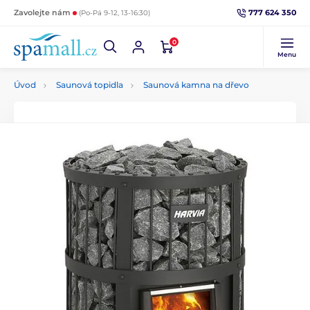
777 624 350
Zavolejte nám
(Po-Pá 9-12, 13-16:30)
0
Menu
Úvod
Saunová topidla
Saunová kamna na dřevo