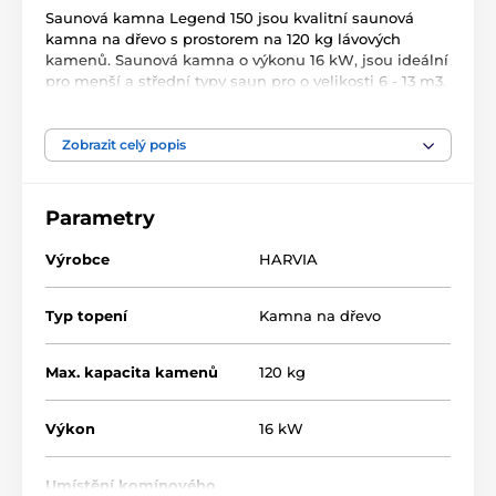
Saunová kamna Legend 150 jsou kvalitní saunová
kamna na dřevo s prostorem na 120 kg lávových
kamenů. Saunová kamna o výkonu 16 kW, jsou ideální
pro menší a střední typy saun pro o velikosti 6 - 13 m3.
Kamna lze také vybavit komínovým ohřívačem vody.
Příjemná pohledové zpracování a stylovost zajistí
maximální požitek z každé návštěvy sauny. Jsou
Zobrazit celý popis
vybavena litinovými skleněnými dvířky. Nastavitelné
nohy umožní umístění kamen téměř kamkoliv v
sauně. Kameny nejsou součástí dodávky.
Parametry
Rozměry: 530x740 mm
Výrobce
HARVIA
Typ topení
Kamna na dřevo
Max. kapacita kamenů
120 kg
Výkon
16 kW
Umístění komínového
560 mm