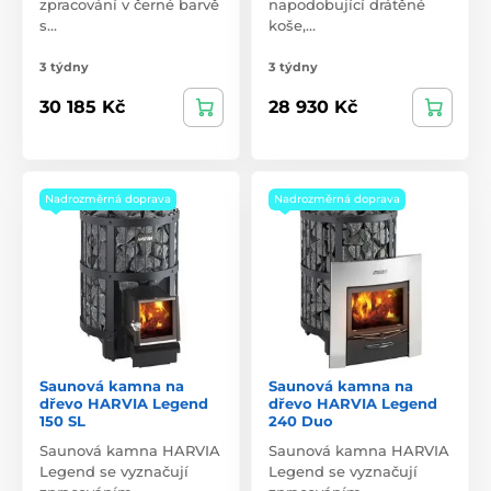
zpracování v černé barvě
napodobující drátěné
s…
koše,…
3 týdny
3 týdny
30 185 Kč
28 930 Kč
Nadrozměrná doprava
Nadrozměrná doprava
Saunová kamna na
Saunová kamna na
dřevo HARVIA Legend
dřevo HARVIA Legend
150 SL
240 Duo
Saunová kamna HARVIA
Saunová kamna HARVIA
Legend se vyznačují
Legend se vyznačují