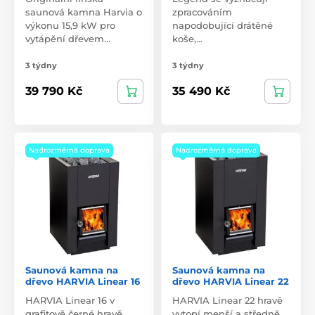
saunová kamna Harvia o
zpracováním
výkonu 15,9 kW pro
napodobující drátěné
vytápění dřevem…
koše,…
3 týdny
3 týdny
39 790 Kč
35 490 Kč
Nadrozměrná doprava
Nadrozměrná doprava
Saunová kamna na
Saunová kamna na
dřevo HARVIA Linear 16
dřevo HARVIA Linear 22
HARVIA Linear 16 v
HARVIA Linear 22 hravě
grafitově černé hravě
vytopí menší a středně