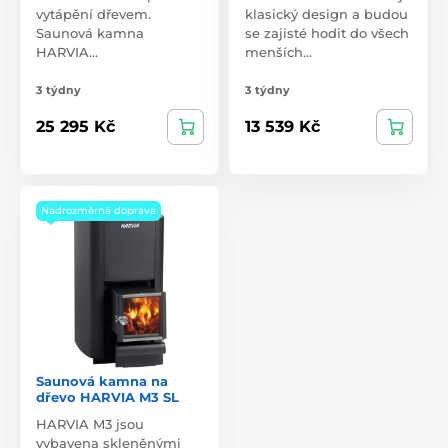
vytápění dřevem.
klasický design a budou
Saunová kamna
se zajisté hodit do všech
HARVIA…
menších…
3 týdny
3 týdny
25 295 Kč
13 539 Kč
Nadrozměrná doprava
Saunová kamna na
dřevo HARVIA M3 SL
HARVIA M3 jsou
vybavena skleněnými