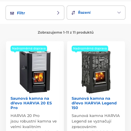
systémem pro cirkulaci vzduchu, který rychle prohřeje
saunu, čímž zvyšuje komfort a zároveň snižuje náklady na
Řazení
Filtr
saunování.
Kamna lze připojit i k některým stávajícím komínům. Velkou
výhodou je, že při použití dřevěných kamen v venkovních
Zobrazujeme 1-11 z 11 produktů
saunách odpadá potřeba připojení k elektrické síti. Dřevěná
kamna mají navíc dlouhou životnost a při správné péči vám
mohou sloužit po mnoho desetiletí.
Nadrozměrná doprava
Nadrozměrná doprava
Saunová kamna na
Saunová kamna na
dřevo HARVIA 20 ES
dřevo HARVIA Legend
Pro
150
HARVIA 20 Pro
Saunová kamna HARVIA
jsou robustní kamna ve
Legend se vyznačují
velmi kvalitním
zpracováním