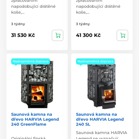
zpracováním
zpracováním
napodobující drátěné
napodobující drátěné
koše,…
koše,…
3 týdny
3 týdny
31 530 Kč
41 300 Kč
Nadrozměrná doprava
Nadrozměrná doprava
Saunová kamna na
Saunová kamna na
dřevo HARVIA Legend
dřevo HARVIA Legend
240 GreenFlame
240 SL
Saunová kamna HARVIA
Originální finská
Legend se vyznačují