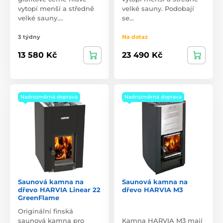
vytopí menší a středně
velké sauny. Podobají
velké sauny.…
se…
3 týdny
Na dotaz
13 580 Kč
23 490 Kč
Nadrozměrná doprava
Nadrozměrná doprava
Saunová kamna na
Saunová kamna na
dřevo HARVIA Linear 22
dřevo HARVIA M3
GreenFlame
Originální finská
saunová kamna pro
Kamna HARVIA M3 mají