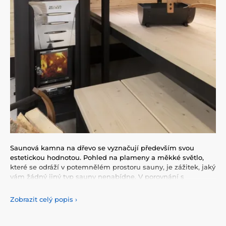
Saunová kamna na dřevo se vyznačují především svou
estetickou hodnotou. Pohled na plameny a měkké světlo,
které se odráží v potemnělém prostoru sauny, je zážitek, jaký
vám žádný jiný typ sauny nenabídne. V porovnání s
elektrickými kamny však vyžadují více prostoru a jejich
údržba je o něco náročnější. Pokud však toužíte po
Zobrazit celý popis
›
autentickém zážitku a nehodláte dělat kompromisy,
saunová kamna na dřevo od Harvia jsou ideální volbou.
Produkty značky Harvia navíc disponují vysoce účinným