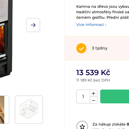
Kamna na dřevo jsou vybav
tradiční atmosféry finské 
černém grafitu. Přední pláš
Více informací ›
3 týdny
13 539 Kč
11 189 Kč bez DPH
Za nákup získáte