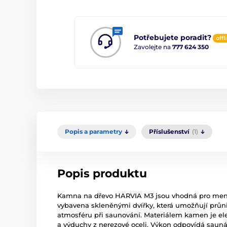
Potřebujete poradit?
offl
Zavolejte na
777 624 350
Popis a parametry
Příslušenství
(1)
Popis produktu
Kamna na dřevo HARVIA M3 jsou vhodná pro menš
vybavena skleněnými dvířky, která umožňují průni
atmosféru při saunování. Materiálem kamen je ele
a výduchy z nerezové oceli. Výkon odpovídá saunám