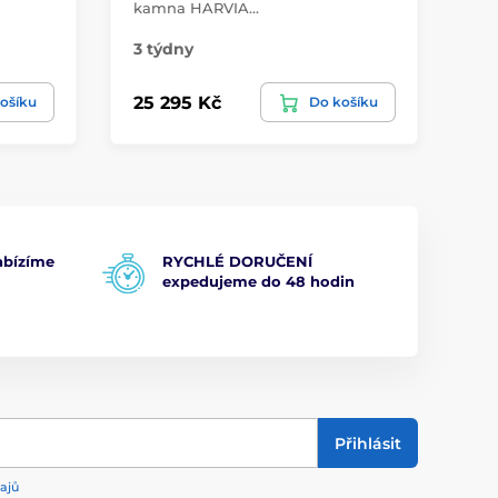
kamna HARVIA…
na
3 týdny
3 
25 295 Kč
35
ošíku
Do košíku
bízíme
RYCHLÉ DORUČENÍ
expedujeme do 48 hodin
Přihlásit
ajů