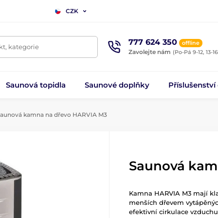
CZK
777 624 350
offline
t, kategorie
Zavolejte nám
(Po-Pá 9-12, 13-16
Saunová topidla
Saunové doplňky
Příslušenství
aunová kamna na dřevo HARVIA M3
Saunová kam
Kamna HARVIA M3 mají klas
menších dřevem vytápěných
efektivní cirkulace vzduch