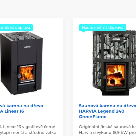
změrná doprava
Nadrozměrná doprava
vá kamna na dřevo
Saunová kamna na dřev
 Linear 16
HARVIA Legend 240
GreenFlame
Linear 16 v grafitově černé
Originální finská saunová 
vytopí menší a středně velké
Harvia o výkonu 15,9 kW pro