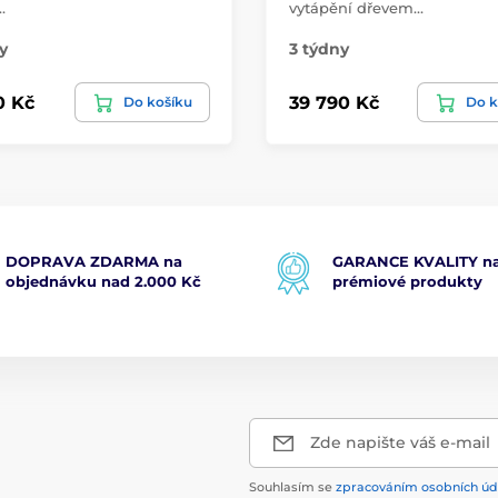
…
vytápění dřevem…
y
3 týdny
0 Kč
39 790 Kč
Do košíku
Do k
DOPRAVA ZDARMA na
GARANCE KVALITY na
objednávku nad 2.000 Kč
prémiové produkty
Zde napište váš e-mail
Souhlasím se
zpracováním osobních úd