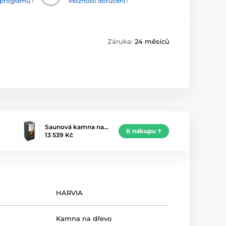
 programu ›
Možnosti doručení ›
Záruka:
24 měsíců
Saunová kamna na…
K nákupu
13 539 Kč
HARVIA
Kamna na dřevo