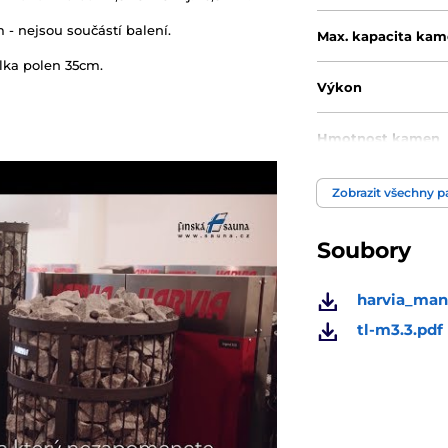
- nejsou součástí balení.
Max. kapacita ka
lka polen 35cm.
Výkon
Hmotnost kamen
Umístění komínov
Zobrazit všechny 
na zadní straně
Soubory
Umístění komínov
na vrchu
harvia_man
Požadovaná teplotn
tl-m3.3.pdf
komínu:
Průměr připojovac
Přikládání z venku