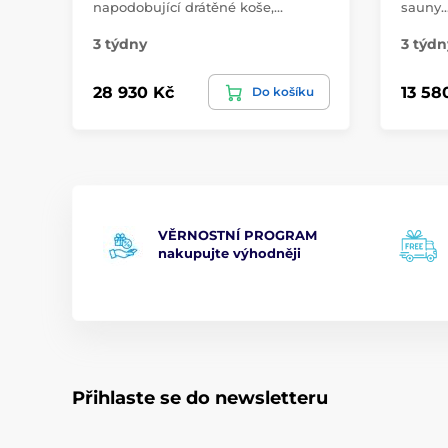
napodobující drátěné koše,…
sauny.
3 týdny
3 týdn
28 930 Kč
13 58
Do košíku
VĚRNOSTNÍ PROGRAM
nakupujte výhodněji
Přihlaste se do newsletteru