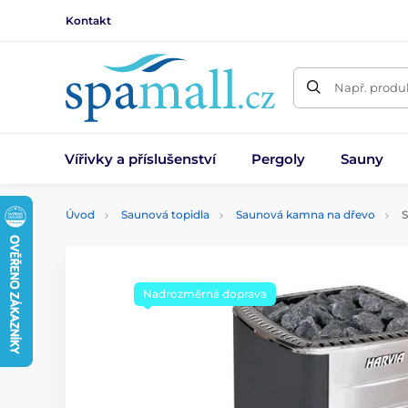
Kontakt
Např. produk
Vířivky a příslušenství
Pergoly
Sauny
Úvod
Saunová topidla
Saunová kamna na dřevo
S
Nadrozměrná doprava