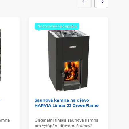
Nadrozměrná doprava
N
o
Saunová kamna na dřevo
Sa
HARVIA Linear 22 GreenFlame
HA
kamna
Originální finská saunová kamna
Sa
pro vytápění dřevem. Saunová
se