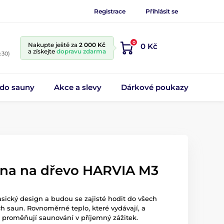
Registrace
Přihlásit se
0
Nakupte ještě za
2 000 Kč
0 Kč
a získejte
dopravu zdarma
:30)
 do sauny
Akce a slevy
Dárkové poukazy
na na dřevo HARVIA M3
ický design a budou se zajisté hodit do všech
 saun. Rovnoměrné teplo, které vydávají, a
u proměňují saunování v příjemný zážitek.