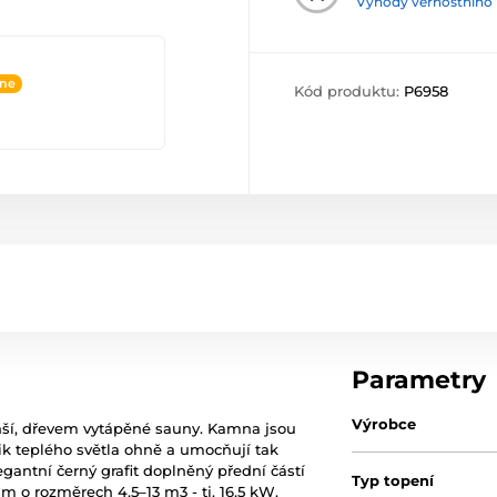
Výhody věrnostního
ine
Kód produktu:
P6958
Parametry
Výrobce
í, dřevem vytápěné sauny. Kamna jsou
k teplého světla ohně a umocňují tak
gantní černý grafit doplněný přední částí
Typ topení
 o rozměrech 4,5–13 m3 - tj. 16,5 kW.