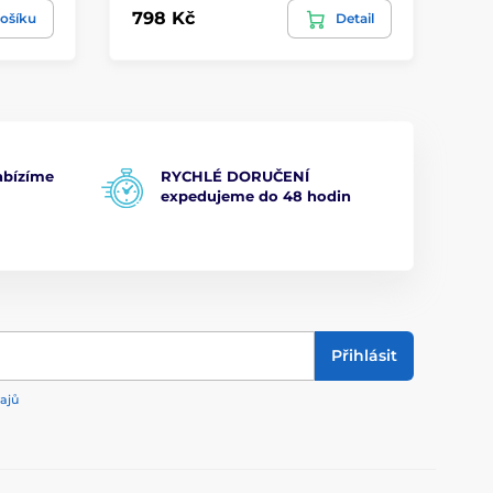
798 Kč
1 
ošíku
Detail
bízíme
RYCHLÉ DORUČENÍ
expedujeme do 48 hodin
Přihlásit
ajů