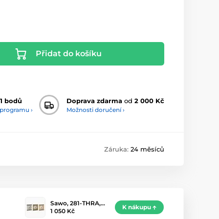
Přidat do košíku
1 bodů
Doprava zdarma
od
2 000 Kč
 programu ›
Možnosti doručení ›
Záruka:
24 měsíců
Sawo, 281-THRA,…
K nákupu
1 050 Kč