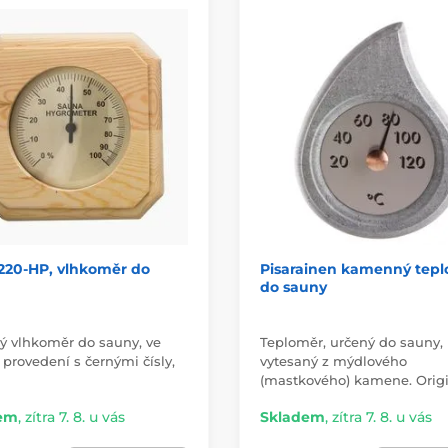
220-HP, vlhkoměr do
Pisarainen kamenný tep
do sauny
ký vlhkoměr do sauny, ve
Teploměr, určený do sauny,
provedení s černými čísly,
vytesaný z mýdlového
(mastkového) kamene. Orig
em
,
zítra 7. 8. u vás
Skladem
,
zítra 7. 8. u vás