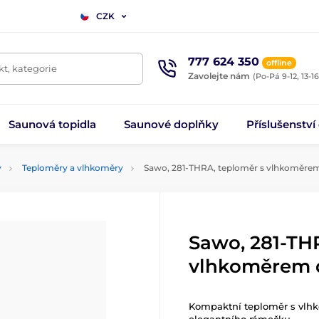
CZK
777 624 350
offline
t, kategorie
Zavolejte nám
(Po-Pá 9-12, 13-16
Saunová topidla
Saunové doplňky
Příslušenství
y
Teploměry a vlhkoměry
Sawo, 281-THRA, teploměr s vlhkoměre
Sawo, 281-TH
vlhkoměrem 
Kompaktní teploměr s vlh