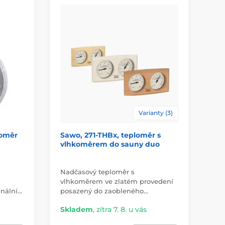
Varianty (3)
loměr
Sawo, 271-THBx, teploměr s
Ab
vlhkoměrem do sauny duo
te
sa
Nadčasový teploměr s
Mo
vlhkoměrem ve zlatém provedení
vl
inální…
posazený do zaobleného…
s v
Skladem
,
zítra 7. 8. u vás
Sk