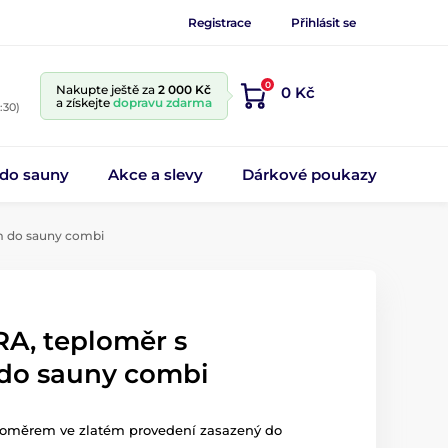
Registrace
Přihlásit se
0
Nakupte ještě za
2 000 Kč
0 Kč
a získejte
dopravu zdarma
:30)
 do sauny
Akce a slevy
Dárkové poukazy
m do sauny combi
RA, teploměr s
do sauny combi
koměrem ve zlatém provedení zasazený do