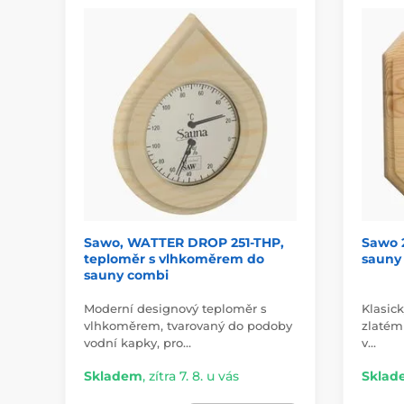
Sawo, WATTER DROP 251-THP,
Sawo 
teploměr s vlhkoměrem do
sauny
sauny combi
Moderní designový teploměr s
Klasic
vlhkoměrem, tvarovaný do podoby
zlatém 
vodní kapky, pro…
v…
Skladem
,
zítra 7. 8. u vás
Sklad