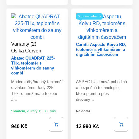
Doprava zdarma
Varianty (2)
Cariitti Aspectu Koivu RD,
teploměr s vlhkoměrem a
Osika
Červen
digitálním časovačem
Abatec QUADRAT, 225-
THx, teploměr s
vlhkoměrem do sauny
combi
Moderní čtyřhranný teploměr
ASPECTU je nová pohodlná
s vlhkoměrem řady 225
a bezpečná technologie,
THx, s nímž máte teplotu
která promítá přes
a…
dřevěný…
Skladem
,
v úterý 11. 8. u vás
Na dotaz
940 Kč
12 990 Kč