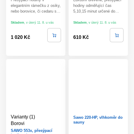
elegantním rámečku z osiky,
hodiny odměřující čas
nebo borovice, či cedaru s…
5,10,15 minut určené do…
Skladem
,
v úterý 11. 8. u vás
Skladem
,
v úterý 11. 8. u vás
1 020 Kč
610 Kč
Varianty (1)
Sawo 220-HP, vlhkoměr do
sauny
Borovi
SAWO 553x, přesýpací