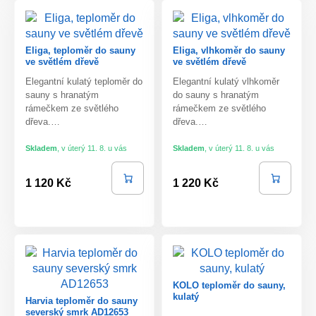
Eliga, teploměr do sauny
Eliga, vlhkoměr do sauny
ve světlém dřevě
ve světlém dřevě
Elegantní kulatý teploměr do
Elegantní kulatý vlhkoměr
sauny s hranatým
do sauny s hranatým
rámečkem ze světlého
rámečkem ze světlého
dřeva.…
dřeva.…
Skladem
,
v úterý 11. 8. u vás
Skladem
,
v úterý 11. 8. u vás
1 120 Kč
1 220 Kč
KOLO teploměr do sauny,
kulatý
Harvia teploměr do sauny
severský smrk AD12653