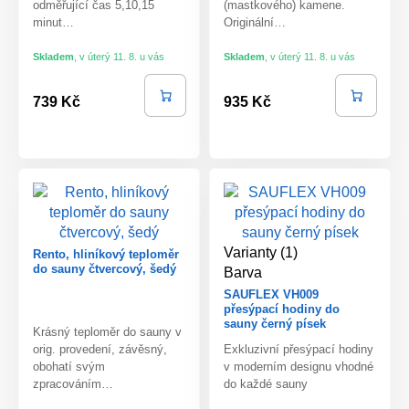
odměřující čas 5,10,15
(mastkového) kamene.
minut…
Originální…
Skladem
,
v úterý 11. 8. u vás
Skladem
,
v úterý 11. 8. u vás
739 Kč
935 Kč
Varianty (1)
Rento, hliníkový teploměr
do sauny čtvercový, šedý
Barva
SAUFLEX VH009
přesýpací hodiny do
sauny černý písek
Krásný teploměr do sauny v
orig. provedení, závěsný,
Exkluzivní přesýpací hodiny
obohatí svým
v moderním designu vhodné
zpracováním…
do každé sauny