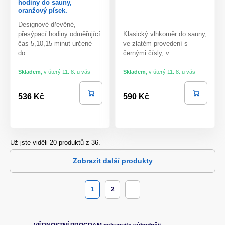
hodiny do sauny,
oranžový písek.
Designové dřevěné,
přesýpací hodiny odměřující
Klasický vlhkoměr do sauny,
čas 5,10,15 minut určené
ve zlatém provedení s
do…
černými čísly, v…
Skladem
,
v úterý 11. 8. u vás
Skladem
,
v úterý 11. 8. u vás
536 Kč
590 Kč
Už jste viděli 20 produktů z 36.
Zobrazit další produkty
1
2