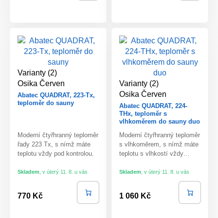
Varianty (2)
Osika
Červen
Varianty (2)
Osika
Červen
Abatec QUADRAT, 223-Tx,
teploměr do sauny
Abatec QUADRAT, 224-
THx, teploměr s
vlhkoměrem do sauny duo
Moderní čtyřhranný teploměr
Moderní čtyřhranný teploměr
řady 223 Tx, s nímž máte
s vlhkoměrem, s nímž máte
teplotu vždy pod kontrolou.
teplotu s vlhkostí vždy…
Skladem
,
v úterý 11. 8. u vás
Skladem
,
v úterý 11. 8. u vás
770 Kč
1 060 Kč