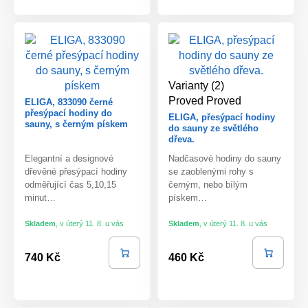
Varianty (2)
Proved
Proved
ELIGA, 833090 černé
přesýpací hodiny do
ELIGA, přesýpací hodiny
sauny, s černým pískem
do sauny ze světlého
dřeva.
Elegantní a designové
Nadčasové hodiny do sauny
dřevěné přesýpací hodiny
se zaoblenými rohy s
odměřující čas 5,10,15
černým, nebo bílým
minut…
pískem…
Skladem
,
v úterý 11. 8. u vás
Skladem
,
v úterý 11. 8. u vás
740 Kč
460 Kč