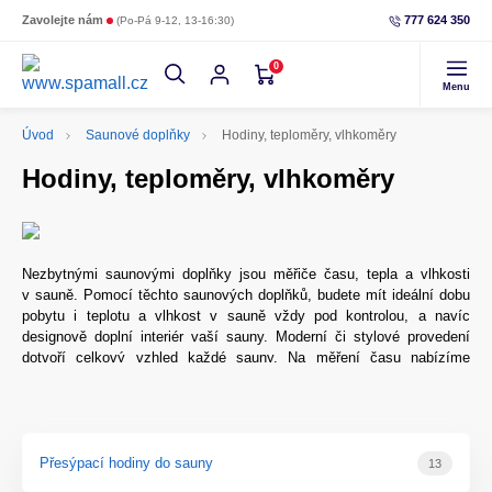
Zavolejte nám
777 624 350
(Po-Pá 9-12, 13-16:30)
0
Menu
Úvod
Saunové doplňky
Hodiny, teploměry, vlhkoměry
Hodiny, teploměry, vlhkoměry
Nezbytnými saunovými doplňky jsou měřiče času, tepla a vlhkosti
v sauně. Pomocí těchto saunových doplňků, budete mít ideální dobu
pobytu i teplotu a vlhkost v sauně vždy pod kontrolou, a navíc
designově doplní interiér vaší sauny. Moderní či stylové provedení
dotvoří celkový vzhled každé sauny. Na měření času nabízíme
kvalitní přesýpací hodiny, převážně vyrobené ze dřeva se skleněnou
baňkou a barevným pískem. Hodiny odměřují 15 minut, což je
neoblíbenější doba jednoho saunového cyklu. Přesýpací hodiny jsou
převážně určené pro použití v interiérových saunách, vydrží vysoké
teploty, ale umístit je můžete i mimo saunu. Teploměr v sauně je
Přesýpací hodiny do sauny
13
jednoduchý doplněk pro kontrolu správně nastavené teploty, což je