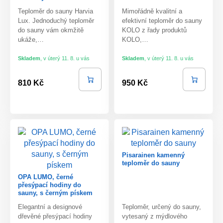
Teploměr do sauny Harvia
Mimořádně kvalitní a
Lux. Jednoduchý teploměr
efektivní teploměr do sauny
do sauny vám okmžitě
KOLO z řady produktů
ukáže,…
KOLO,…
Skladem
,
v úterý 11. 8. u vás
Skladem
,
v úterý 11. 8. u vás
810 Kč
950 Kč
Pisarainen kamenný
teploměr do sauny
OPA LUMO, černé
přesýpací hodiny do
sauny, s černým pískem
Elegantní a designové
Teploměr, určený do sauny,
dřevěné přesýpací hodiny
vytesaný z mýdlového