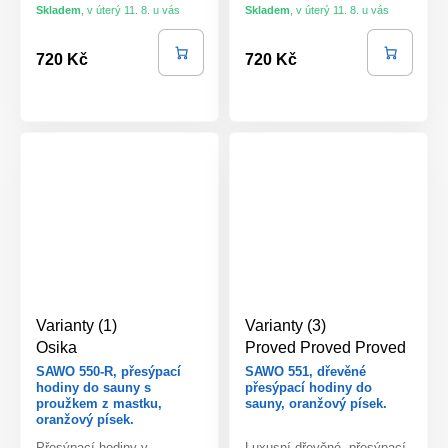
Skladem
,
v úterý 11. 8. u vás
Skladem
,
v úterý 11. 8. u vás
720 Kč
720 Kč
Varianty (1)
Varianty (3)
Osika
Proved
Proved
Proved
SAWO 550-R, přesýpací
SAWO 551, dřevěné
hodiny do sauny s
přesýpací hodiny do
proužkem z mastku,
sauny, oranžový písek.
oranžový písek.
Přesýpací hodiny v
Luxusní dřevěné, přesýpací