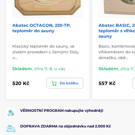
Abatec OCTAGON, 220-TP,
Abatec BASIC, 2
teploměr do sauny
teploměr s vlh
sauny
Klasický teploměr do sauny, ve
Basic, kombinova
zlatém provedení s černými čísly,
vlhkoměrem do s
v…
rámečku, obě…
Skladem
,
zítra 11. 8. u vás
Skladem
,
zítra 11
520 Kč
557 Kč
Do košíku
VĚRNOSTNÍ PROGRAM nakupujte výhodněji
DOPRAVA ZDARMA na objednávku nad 2.000 Kč