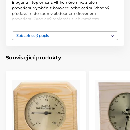
Elegantní teploměr s vlhkoměrem ve zlatém
provedení, vyráběn z borovice nebo cedru. Vhodný
především do saun v obdobném dřevěném
provedení.
Zaoblený teploměr s vlhkoměrem
je vhodným doplňkem do každé sauny pro kontrolu
podmínek, které v sauně panují.
Zobrazit celý popis
Rozsah stupnice: 20-120°C a 0 - 100 %
Rozměry 14 x 25 cm.
Související produkty