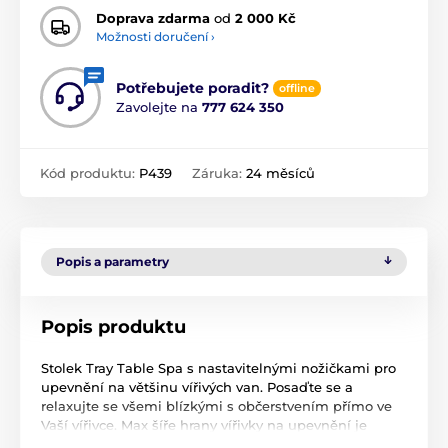
Doprava zdarma
od
2 000 Kč
Možnosti doručení ›
Potřebujete poradit?
offline
Zavolejte na
777 624 350
Kód produktu:
P439
Záruka:
24 měsíců
Popis a parametry
Popis produktu
Stolek Tray Table Spa s nastavitelnými nožičkami pro
upevnění na většinu vířivých van. Posaďte se a
relaxujte se všemi blízkými s občerstvením přímo ve
Vaší vířivce. Max šíře hrany vířivky na upevnění je
20cm.