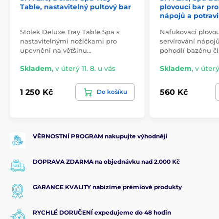
Table, nastavitelný pultový bar
plovoucí bar pro
nápojů a potrav
Stolek Deluxe Tray Table Spa s
Nafukovací plovou
nastavitelnými nožičkami pro
servírování nápojů
upevnění na většinu…
pohodlí bazénu č
Skladem
,
v úterý 11. 8. u vás
Skladem
,
v úterý
1 250 Kč
560 Kč
Do košíku
VĚRNOSTNÍ PROGRAM nakupujte výhodněji
DOPRAVA ZDARMA na objednávku nad 2.000 Kč
GARANCE KVALITY nabízíme prémiové produkty
RYCHLÉ DORUČENÍ expedujeme do 48 hodin