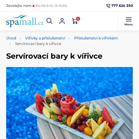
777 624 350
Zavolejte nám
(Po-Pá 9-12, 13-16:30)
0
Menu
Úvod
Vířivky a příslušenství
Příslušenství k vířivkám
Servírovací bary k vířivce
Servírovací bary k vířivce