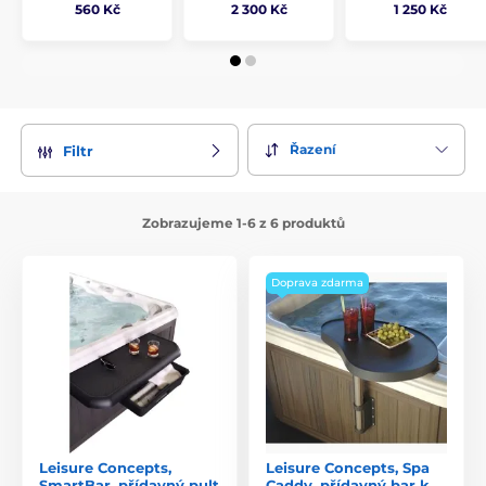
560 Kč
2 300 Kč
1 250 Kč
Řazení
Filtr
Zobrazujeme 1-6 z 6 produktů
Doprava zdarma
Leisure Concepts,
Leisure Concepts, Spa
SmartBar, přídavný pult
Caddy, přídavný bar k