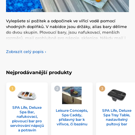
Vylepšete si požitek a odpočinek ve vířící vodě pomocí
vhodných doplňků. V nabídce jsou držáky, alias bary dělíme
do dvou skupin. Plovoucí bary, jsou nafukovací, menších
rozměrů, mají prohlubně pro nápoje, sklenice. Někdy mají i
úchyty a dají se nasunout na okraj vířivky. Důležité je, aby
rozměrově odpovídaly kraji vířivky. Poté jsou přídavné pevné
Zobrazit celý popis
›
bary, s možností montáže přímo do opláštění vířivky,
sklopné v případě nepoužívání. V neposlední řadě jde o
držáky také pevné, na okraj vířivky, jsou stabilnější a
Nejprodávanější produkty
jednoduše se nasunou na okraj, stejně jako nafukovací,
mnohdy mají možnost umístit na ně tablet, knížku, brýle
apod.
SPA Life, Deluxe
Leisure Concepts,
SPA Life, Deluxe
Spa Bar,
Spa Caddy,
Spa Tray Table,
nafukovací,
přídavný bar k
nastavitelný
plovoucí bar pro
vířivce, či bazénu
pultový bar
servírování nápojů
a potravin