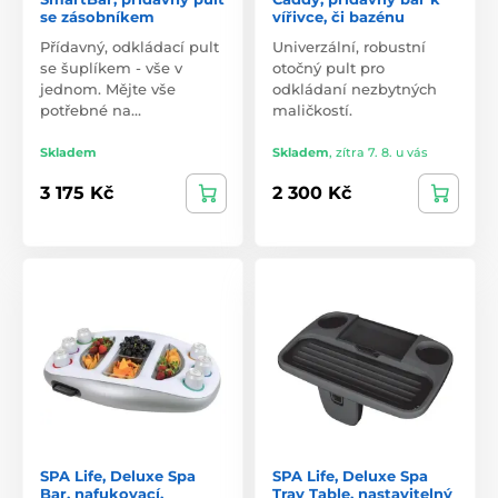
se zásobníkem
vířivce, či bazénu
Přídavný, odkládací pult
Univerzální, robustní
se šuplíkem - vše v
otočný pult pro
jednom. Mějte vše
odkládaní nezbytných
potřebné na…
maličkostí.
Skladem
Skladem
,
zítra 7. 8. u vás
3 175 Kč
2 300 Kč
SPA Life, Deluxe Spa
SPA Life, Deluxe Spa
Bar, nafukovací,
Tray Table, nastavitelný