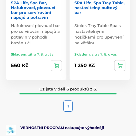
SPA Life, Spa Bar,
SPA Life, Spa Tray Table,
Nafukovací, plovoucí
nastavitelný pultový
bar pro servírování
bar
nápojů a potravin
Nafukovací plovoucí bar
Stolek Tray Table Spa s
pro servírování nápojů a
nastavitelnými
potravin v pohodlí
nožičkami pro upevnění
bazénu či…
na většinu…
Skladem
,
zítra 7. 8. u vás
Skladem
,
zítra 7. 8. u vás
560 Kč
1 250 Kč
Už jste viděli 6 produktů z 6.
1
VĚRNOSTNÍ PROGRAM nakupujte výhodněji