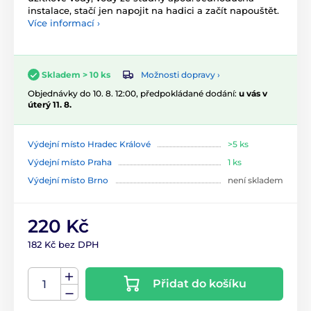
instalace, stačí jen napojit na hadici a začít napouštět.
Více informací ›
Možnosti dopravy ›
Skladem > 10 ks
Objednávky do 10. 8. 12:00, předpokládané dodání:
u vás v
úterý 11. 8.
Výdejní místo Hradec Králové
>5 ks
Výdejní místo Praha
1 ks
Výdejní místo Brno
není skladem
220 Kč
182 Kč bez DPH
Přidat do košíku