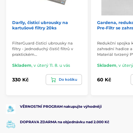
Darlly, čisticí ubrousky na
Gardena, redukc
kartušové filtry 20ks
Pre-Filtr se zahr
FilterGuard čisticí ubrousky na
Redukční spojka k
filtry - jednoduchý čistič filtrů v
zahradní hadice a 
praktickém…
Materiál tvrzený P
Skladem
,
v úterý 11. 8. u vás
Skladem
,
v úterý
330 Kč
60 Kč
Do košíku
VĚRNOSTNÍ PROGRAM nakupujte výhodněji
DOPRAVA ZDARMA na objednávku nad 2.000 Kč