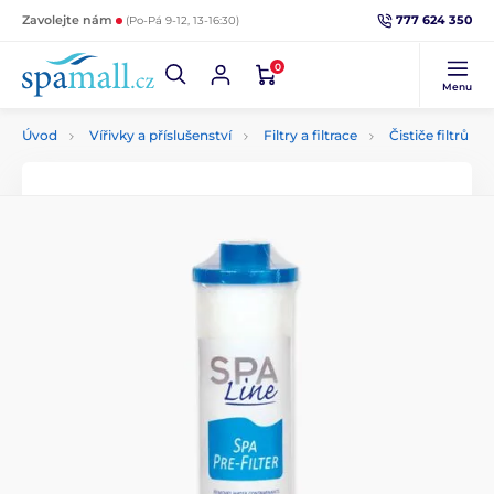
777 624 350
Zavolejte nám
(Po-Pá 9-12, 13-16:30)
0
Menu
Úvod
Vířivky a příslušenství
Filtry a filtrace
Čističe filtrů