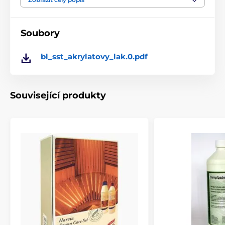
Při použití se držte návodu.
Soubory
bl_sst_akrylatovy_lak.0.pdf
Související produkty