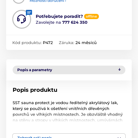
Možnosti doručení ›
Potřebujete poradit?
offline
Zavolejte na
777 624 350
Kód produktu:
P472
Záruka:
24 měsíců
Popis a parametry
Popis produktu
SST sauna protect je vodou ředitelný akrylátový lak,
který se používá k ošetření vnitřních dřevěných
povrchů ve vlhkých místnostech. Je obzvláště vhodný
na stěny a stropy v vlhkých místnostech, umývárnách
a šatnách. Pro nátěr saunových lavic vhodný není.
Krytí dřeva: 8-12 m2/1 litr podle druhu dřeva
Zobrazit celý popis