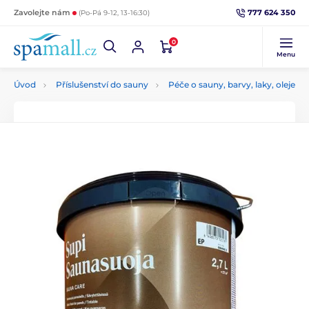
777 624 350
Zavolejte nám
(Po-Pá 9-12, 13-16:30)
0
Menu
Úvod
Příslušenství do sauny
Péče o sauny, barvy, laky, oleje