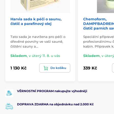
Harvia sada k péči o saunu,
Chemoform,
čistič a parafínový olej
DAMPFBADREINIG
čistič parních sa
Tato sada je navržena pro péči o
Speciální příprave
dřevěné povrchy ve vaší sauně,
profesionálnímu č
čištění sauny a…
kabin. Přípravek 
Skladem
,
v úterý 11. 8. u vás
Skladem
,
v úterý
1 130 Kč
339 Kč
Do košíku
VĚRNOSTNÍ PROGRAM nakupujte výhodněji
DOPRAVA ZDARMA na objednávku nad 2.000 Kč