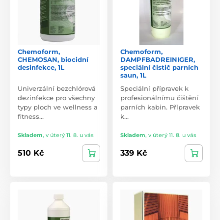
Chemoform,
Chemoform,
CHEMOSAN, biocidní
DAMPFBADREINIGER,
desinfekce, 1L
speciální čistič parních
saun, 1L
Univerzální bezchlórová
Speciální přípravek k
dezinfekce pro všechny
profesionálnímu čištění
typy ploch ve wellness a
parních kabin. Přípravek
fitness…
k…
Skladem
,
v úterý 11. 8. u vás
Skladem
,
v úterý 11. 8. u vás
510 Kč
339 Kč