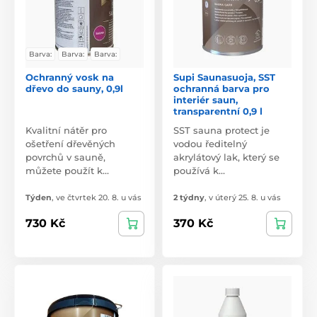
Barva:
Barva:
Barva:
Ochranný vosk na
Supi Saunasuoja, SST
dřevo do sauny, 0,9l
ochranná barva pro
interiér saun,
transparentní 0,9 l
Kvalitní nátěr pro
SST sauna protect je
ošetření dřevěných
vodou ředitelný
povrchů v sauně,
akrylátový lak, který se
můžete použít k…
používá k…
Týden
,
ve čtvrtek 20. 8. u vás
2 týdny
,
v úterý 25. 8. u vás
730 Kč
370 Kč