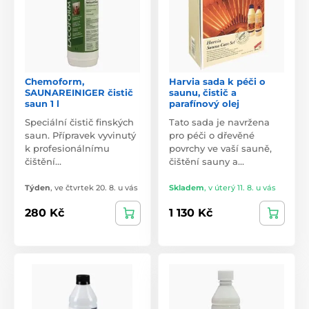
Chemoform,
Harvia sada k péči o
SAUNAREINIGER čistič
saunu, čistič a
saun 1 l
parafínový olej
Speciální čistič finských
Tato sada je navržena
saun. Přípravek vyvinutý
pro péči o dřevěné
k profesionálnímu
povrchy ve vaší sauně,
čištění…
čištění sauny a…
Týden
,
ve čtvrtek 20. 8. u vás
Skladem
,
v úterý 11. 8. u vás
280 Kč
1 130 Kč