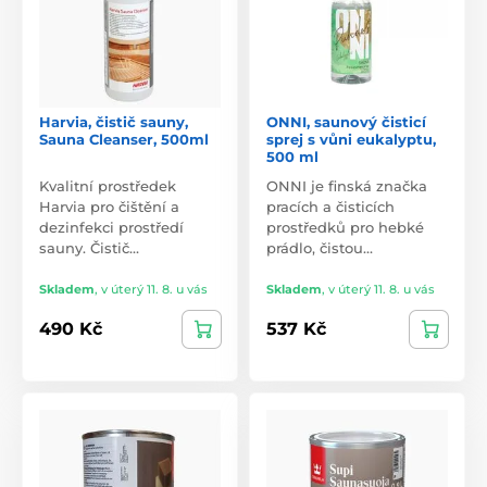
Harvia, čistič sauny,
ONNI, saunový čisticí
Sauna Cleanser, 500ml
sprej s vůni eukalyptu,
500 ml
Kvalitní prostředek
ONNI je finská značka
Harvia pro čištění a
pracích a čisticích
dezinfekci prostředí
prostředků pro hebké
sauny. Čistič…
prádlo, čistou…
Skladem
,
v úterý 11. 8. u vás
Skladem
,
v úterý 11. 8. u vás
490 Kč
537 Kč