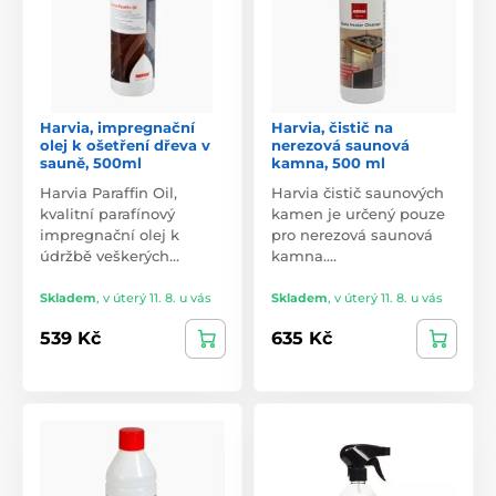
Harvia, impregnační
Harvia, čistič na
olej k ošetření dřeva v
nerezová saunová
sauně, 500ml
kamna, 500 ml
Harvia Paraffin Oil,
Harvia čistič saunových
kvalitní parafínový
kamen je určený pouze
impregnační olej k
pro nerezová saunová
údržbě veškerých…
kamna.…
Skladem
,
v úterý 11. 8. u vás
Skladem
,
v úterý 11. 8. u vás
539 Kč
635 Kč