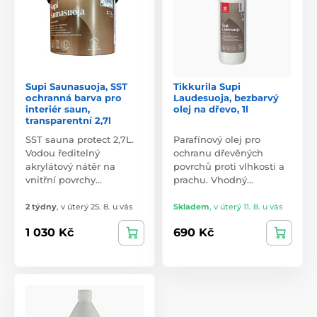
Supi Saunasuoja, SST
Tikkurila Supi
ochranná barva pro
Laudesuoja, bezbarvý
interiér saun,
olej na dřevo, 1l
transparentní 2,7l
SST sauna protect 2,7L.
Parafínový olej pro
Vodou ředitelný
ochranu dřevěných
akrylátový nátěr na
povrchů proti vlhkosti a
vnitřní povrchy…
prachu. Vhodný…
2 týdny
,
v úterý 25. 8. u vás
Skladem
,
v úterý 11. 8. u vás
1 030 Kč
690 Kč