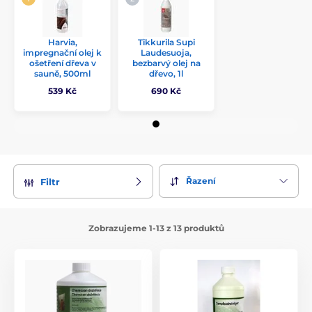
Barvou a lakem do sauny lze ochránit dřevo každé sauny
před negativními vlivy a prodloužit tak její životnost. Druhou
výhodou je jednoduchý způsob renovace již ztmavlého dřeva
Harvia,
Tikkurila Supi
od nečistot jednou barvou. Liší se na venkovní užití, nátěr
impregnační olej k
Laudesuoja,
ošetření dřeva v
bezbarvý olej na
kabiny a vnitřní užití, nátěr lavic, stropů apod.
sauně, 500ml
dřevo, 1l
539 Kč
690 Kč
Řazení
Filtr
Zobrazujeme 1-13 z 13 produktů