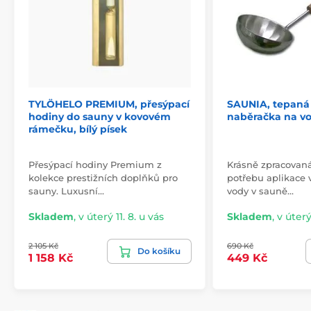
Produkt je zařazen v kategoriích
Přesýpací hodiny do sauny
Výprodej
TYLÖHELO PREMIUM, přesýpací
SAUNIA, tepaná
hodiny do sauny v kovovém
naběračka na v
rámečku, bílý písek
Přesýpací hodiny Premium z
Krásně zpracovan
kolekce prestižních doplňků pro
potřebu aplikace 
sauny. Luxusní…
vody v sauně…
Skladem
,
v úterý 11. 8. u vás
Skladem
,
v úterý
2 105 Kč
690 Kč
Do košíku
1 158 Kč
449 Kč