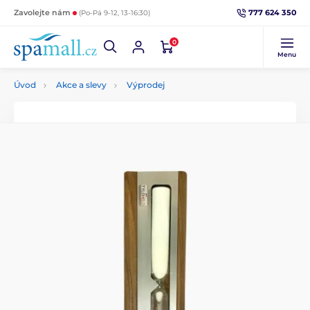
777 624 350
Zavolejte nám
(Po-Pá 9-12, 13-16:30)
0
Menu
Úvod
Akce a slevy
Výprodej