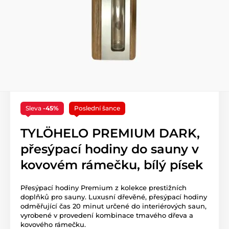
Sleva
-45%
Poslední šance
TYLÖHELO PREMIUM DARK,
přesýpací hodiny do sauny v
kovovém rámečku, bílý písek
Přesýpací hodiny Premium z kolekce prestižních
doplňků pro sauny. Luxusní dřevěné, přesýpací hodiny
odměřující čas 20 minut určené do interiérových saun,
vyrobené v provedení kombinace tmavého dřeva a
kovového rámečku.