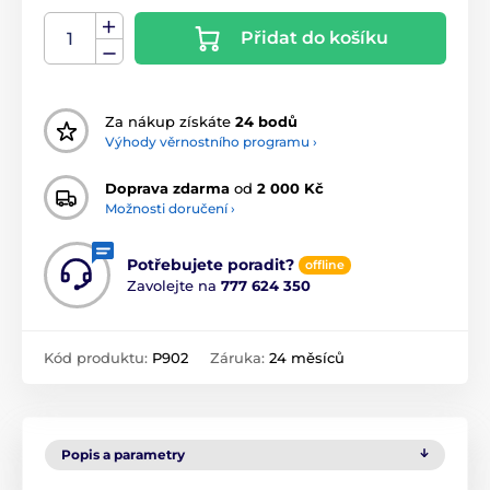
Přidat do košíku
Za nákup získáte
24 bodů
Výhody věrnostního programu ›
Doprava zdarma
od
2 000 Kč
Možnosti doručení ›
Potřebujete poradit?
offline
Zavolejte na
777 624 350
Kód produktu:
P902
Záruka:
24 měsíců
Popis a parametry