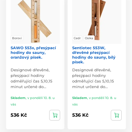
Borovi
Cedr
Osika
SAWO 553x, přesýpací
Sentiotec 553W,
hodiny do sauny,
dřevěné přesýpací
oranžový písek.
hodiny do sauny, bílý
písek.
Designové dřevěné,
Designové dřevěné,
přesýpací hodiny
přesýpací hodiny
odměřující čas 5,10,15
odměřující čas 5,10,15
minut určené do…
minut určené do…
Skladem
,
v pondělí 10. 8. u
Skladem
,
v pondělí 10. 8. u
vás
vás
536 Kč
536 Kč