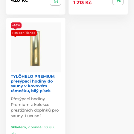
420 Kč
1 213 Kč
-45%
Poslední šance
TYLÖHELO PREMIUM,
přesýpací hodiny do
sauny v kovovém
rámečku, bílý písek
Přesýpací hodiny
Premium z kolekce
prestižních doplňků pro
sauny. Luxusní…
Skladem
,
v pondělí 10. 8. u
vás