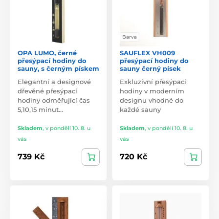
Barva
OPA LUMO, černé
SAUFLEX VH009
přesýpací hodiny do
přesýpací hodiny do
sauny, s černým pískem
sauny černý písek
Elegantní a designové
Exkluzivní přesýpací
dřevěné přesýpací
hodiny v moderním
hodiny odměřující čas
designu vhodné do
5,10,15 minut…
každé sauny
Skladem
,
v pondělí 10. 8. u
Skladem
,
v pondělí 10. 8. u
vás
vás
739 Kč
720 Kč