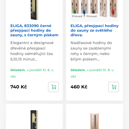
Proved
Proved
ELIGA, 833090 černé
ELIGA, přesýpací hodiny
přesýpací hodiny do
do sauny ze světlého
sauny, s černým pískem
dřeva.
Elegantní a designové
Nadčasové hodiny do
dřevěné přesýpací
sauny se zaoblenými
hodiny odměřující čas
rohy s černým, nebo
5,10,15 minut…
bílým pískem…
Skladem
,
v pondělí 10. 8. u
Skladem
,
v pondělí 10. 8. u
vás
vás
740 Kč
460 Kč