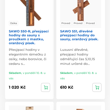
Osika
Proved
Proved
Proved
SAWO 550-R, přesýpací
SAWO 551, dřevěné
hodiny do sauny s
přesýpací hodiny do
proužkem z mastku,
sauny, oranžový písek.
oranžový písek.
Přesýpací hodiny v
Luxusní dřevěné,
elegantním rámečku z
přesýpací hodiny
osiky, nebo borovice, či
odměřující čas 5,10,15
cedaru s…
minut určené do…
Skladem
,
v pondělí 10. 8. u
Skladem
,
v pondělí 10. 8. u
vás
vás
1 020 Kč
610 Kč