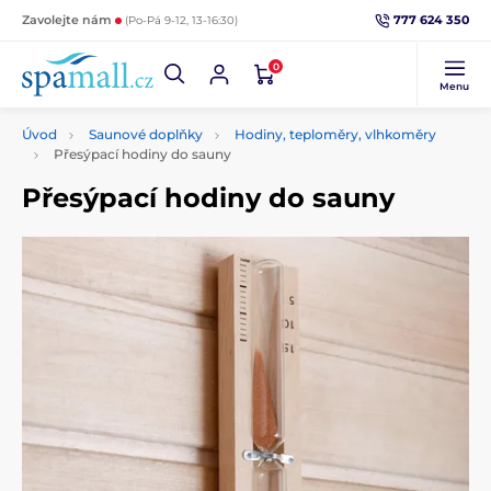
777 624 350
Zavolejte nám
(Po-Pá 9-12, 13-16:30)
0
Menu
Úvod
Saunové doplňky
Hodiny, teploměry, vlhkoměry
Přesýpací hodiny do sauny
Přesýpací hodiny do sauny