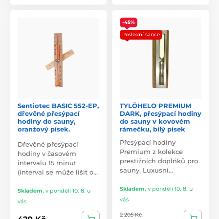
-45%
Poslední šance
Sentiotec BASIC 552-EP,
TYLÖHELO PREMIUM
dřevěné přesýpací
DARK, přesýpací hodiny
hodiny do sauny,
do sauny v kovovém
oranžový písek.
rámečku, bílý písek
Přesýpací hodiny
Dřevěné přesýpací
Premium z kolekce
hodiny v časovém
prestižních doplňků pro
intervalu 15 minut
sauny. Luxusní…
(interval se může lišit o…
Skladem
,
v pondělí 10. 8. u
Skladem
,
v pondělí 10. 8. u
vás
vás
2 205 Kč