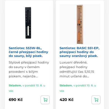
Sentiotec 553W-BL,
Sentiotec BASIC 551-EP,
černé přesýpací hodiny
přesýpací hodiny do
do sauny, bílý písek.
saumy oranžový písek.
Stylové přesýpací hodiny
Luxusní dřevěné,
do sauny v černém
přesýpací hodiny
provedení s bílým
odměřující čas 5,10,15
pískem, nejenže…
minut určené do…
Skladem
,
v pondělí 10. 8. u
Skladem
,
v pondělí 10. 8. u
vás
vás
690 Kč
420 Kč