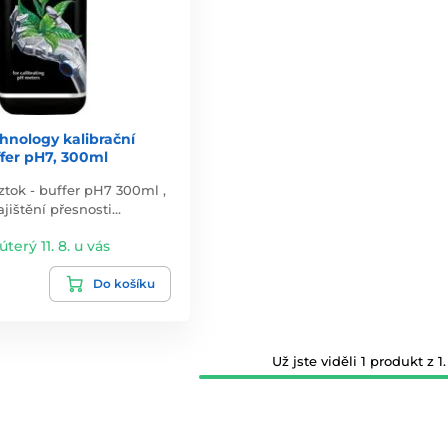
hnology kalibrační
ffer pH7, 300ml
oztok - buffer pH7 300ml ,
ajištění přesnosti…
úterý 11. 8. u vás
Do košíku
Už jste viděli 1 produkt z 1.