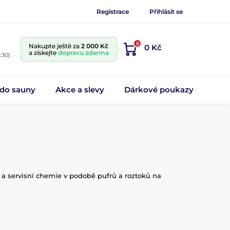
Registrace
Přihlásit se
0
Nakupte ještě za
2 000 Kč
0 Kč
a získejte
dopravu zdarma
:30)
 do sauny
Akce a slevy
Dárkové poukazy
y a servisní chemie v podobě pufrů a roztoků na