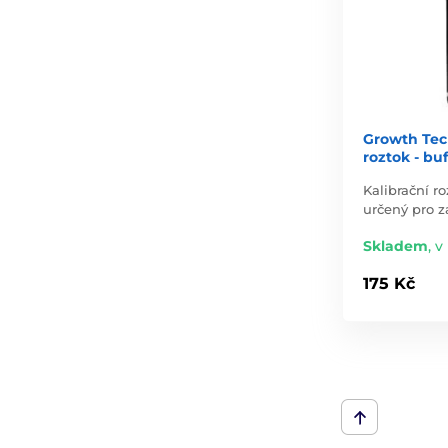
Growth Tec
roztok - bu
Kalibrační r
určený pro z
Skladem
,
v 
175 Kč