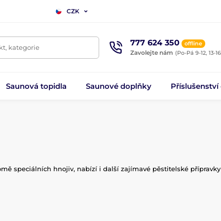
CZK
777 624 350
offline
t, kategorie
Zavolejte nám
(Po-Pá 9-12, 13-16
Saunová topidla
Saunové doplňky
Příslušenství
ě speciálních hnojiv, nabízí i další zajímavé pěstitelské přípravk