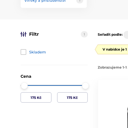
Vířivky a příslušenství
1
Filtr
1
Seřadit podle:
V nabídce je 1
Skladem
Zobrazujeme 1-1 
Cena