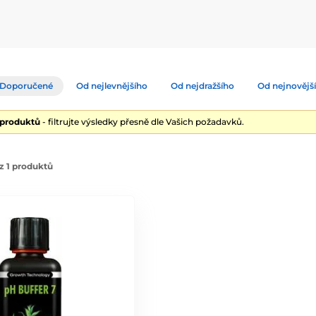
Doporučené
Od nejlevnějšího
Od nejdražšího
Od nejnovějš
 produktů
- filtrujte výsledky přesně dle Vašich požadavků.
z 1 produktů