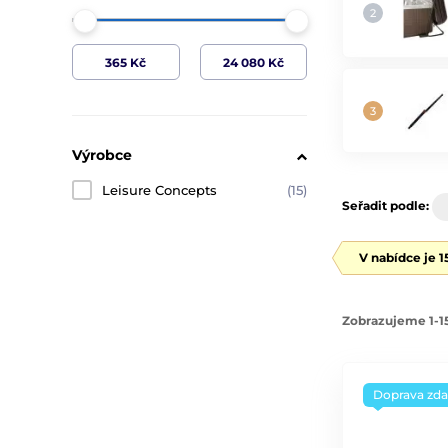
Výrobce
Leisure Concepts
(15)
Seřadit podle:
V nabídce je 
Zobrazujeme 1-15
Doprava zd