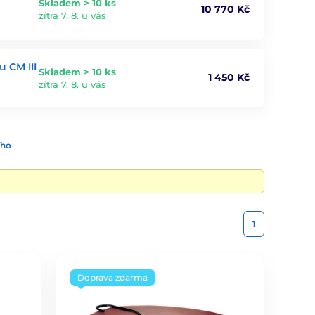
Skladem > 10 ks
10 770 Kč
zítra 7. 8. u vás
u CM III
Skladem > 10 ks
1 450 Kč
zítra 7. 8. u vás
ího
1
Doprava zdarma