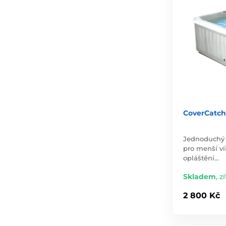
CoverCatch
Jednoduchý 
pro menší víř
opláštění…
Skladem
,
zí
2 800 Kč