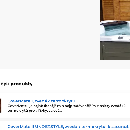
ější produkty
CoverMate I, zvedák termokrytu
CoverMate I je nejoblíbenějším a nejprodávanějším z palety zvedáků
termokrytů pro vířivky, za což…
CoverMate II UNDERSTYLE, zvedák termokrytu, k zasunut