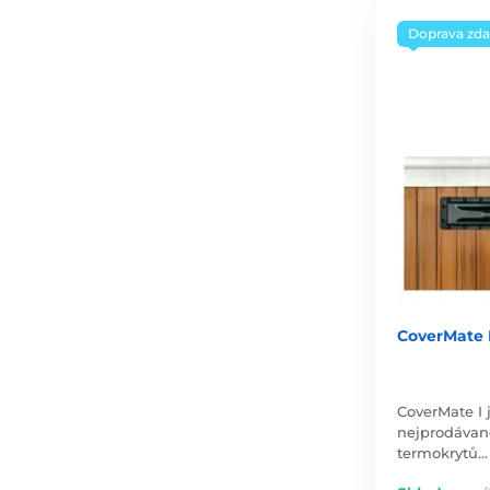
Doprava zd
CoverMate 
CoverMate I 
nejprodávan
termokrytů…