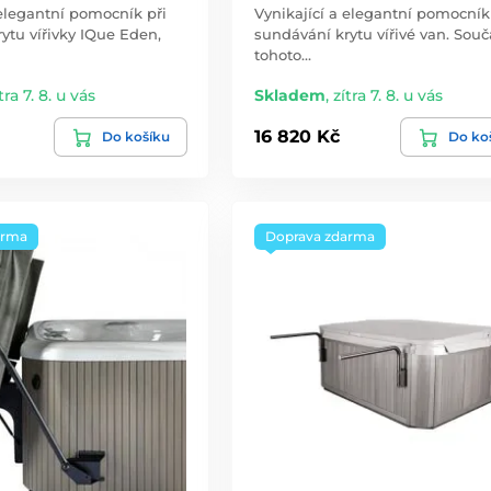
 elegantní pomocník při
Vynikající a elegantní pomocník
ytu vířivky IQue Eden,
sundávání krytu vířivé van. Souč
tohoto…
tra 7. 8. u vás
Skladem
,
zítra 7. 8. u vás
16 820 Kč
Do košíku
Do ko
arma
Doprava zdarma