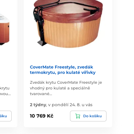
CoverMate Freestyle, zvedák
termokrytu, pro kulaté vířivky
Zvedák krytu CoverMate Freestyle je
krytu
vhodný pro kulaté a speciálně
kovou…
tvarované…
2 týdny
,
v pondělí 24. 8. u vás
10 769 Kč
šíku
Do košíku