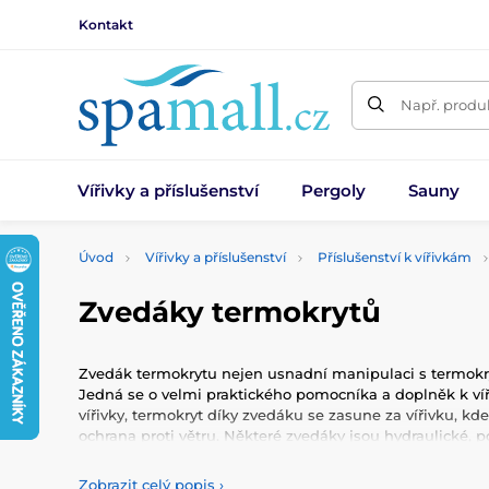
Kontakt
Např. produk
Vířivky a příslušenství
Pergoly
Sauny
Úvod
Vířivky a příslušenství
Příslušenství k vířivkám
Zvedáky termokrytů
Zvedák termokrytu nejen usnadní manipulaci s termokryte
Jedná se o velmi praktického pomocníka a doplněk k ví
vířivky, termokryt díky zvedáku se zasune za vířivku, kde 
ochrana proti větru. Některé zvedáky jsou hydraulické, 
s krytem je tak jednodušší, zvládnete ji jednou rukou. 
zaklapnutí při velkém větru, nebo třeba držákem na ručn
Zobrazit celý popis
›