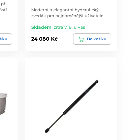
 při
ástí
Moderní a elegantní hydraulický
zvedák pro nejnáročnější uživatele.
Skladem
,
zítra 7. 8. u vás
24 080 Kč
šíku
Do košíku