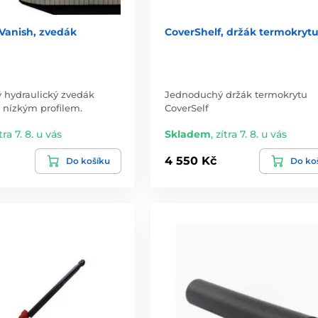
Vanish, zvedák
CoverShelf, držák termokryt
ý hydraulický zvedák
Jednoduchý držák termokrytu
 nízkým profilem.
CoverSelf
tra 7. 8. u vás
Skladem
,
zítra 7. 8. u vás
4 550 Kč
Do košíku
Do ko