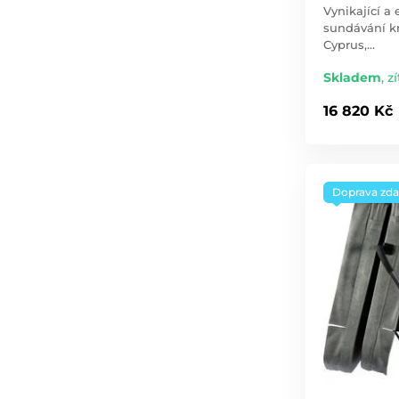
Vynikající a
sundávání kr
Cyprus,…
Skladem
,
zí
16 820 Kč
Doprava zd