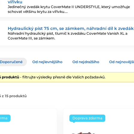
vířivku
Jedinečný zvedák krytu CoverMate II UNDERSTYLE, který umožňuje
schovat většinu krytu za vířivku.…
Hydraulický píst 75 cm, se zámkem, náhradní díl k zvedák
Náhradní hydraulický píst, tlumič k zvedáku CoverMate Vanish XL a
CoverMate III, se zámkem.
Doporučené
Od nejlevnějšího
Od nejdražšího
Od nejnovějš
15 produktů
- filtrujte výsledky přesně dle Vašich požadavků.
 z 15 produktů
arma
Doprava zdarma