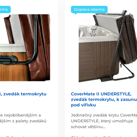
arma
Doprava zdarma
I, zvedák termokrytu
CoverMate II UNDERSTYLE,
zvedák termokrytu, k zasunu
pod vířivku
je nejoblíbenějším a
Jedinečný zvedák krytu CoverMat
ějším z palety zvedáků
UNDERSTYLE, který umožňuje
schovat většinu…