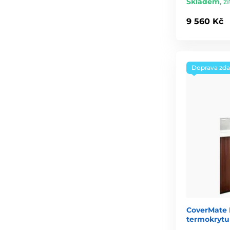
Skladem
,
zí
9 560 Kč
Doprava zd
CoverMate 
termokrytu