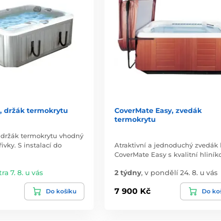
, držák termokrytu
CoverMate Easy, zvedák
termokrytu
držák termokrytu vhodný
ivky. S instalací do
Atraktivní a jednoduchý zvedák 
CoverMate Easy s kvalitní hliní
tra 7. 8. u vás
2 týdny
,
v pondělí 24. 8. u vás
7 900 Kč
Do košíku
Do ko