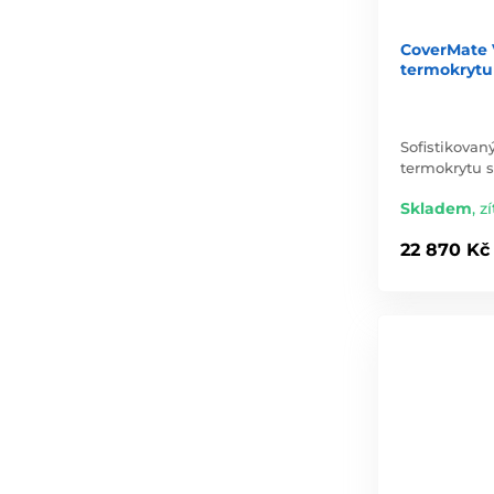
CoverMate 
termokrytu
Sofistikovan
termokrytu s
Skladem
,
zí
22 870 Kč