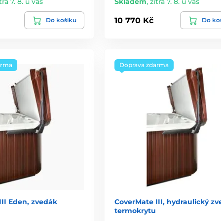
tra 7. 8. u vás
Skladem
,
zítra 7. 8. u vás
10 770 Kč
Do košíku
Do ko
arma
Doprava zdarma
III Eden, zvedák
CoverMate III, hydraulický z
termokrytu