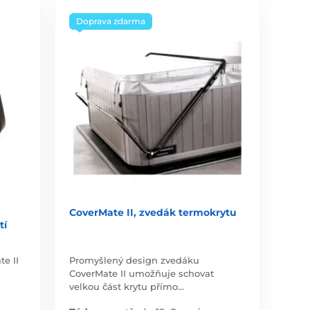
Doprava zdarma
CoverMate II, zvedák termokrytu
tí
e II
Promyšlený design zvedáku
CoverMate II umožňuje schovat
velkou část krytu přímo…