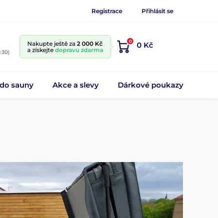
Registrace
Přihlásit se
0
Nakupte ještě za
2 000 Kč
0 Kč
a získejte
dopravu zdarma
:30)
 do sauny
Akce a slevy
Dárkové poukazy