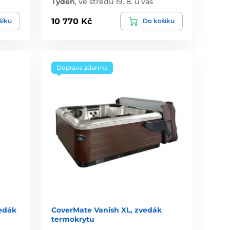
Týden
,
ve středu 19. 8. u vás
10 770 Kč
šíku
Do košíku
Doprava zdarma
vedák
CoverMate Vanish XL, zvedák
termokrytu