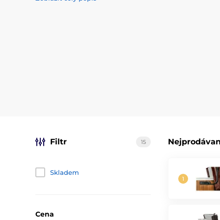
představ, kam a jak chcete skládat termokryt.
Filtr
Nejprodávan
15
Skladem
Cena