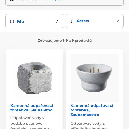
Řazení
Filtr
Zobrazujeme 1-9 z 9 produktů
Kamenná odpařovací
Kamenná odpařovací
fontánka, SaunaSimo
fontánka,
Saunamaestro
Odpařovač vody v
podobě saunové
Odpařovač vody z
fontánky vyrobeno z
přírodního kamene