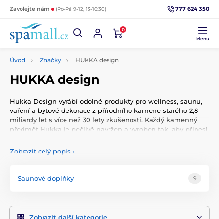
777 624 350
Zavolejte nám
(Po-Pá 9-12, 13-16:30)
0
Menu
Úvod
Značky
HUKKA design
HUKKA design
Hukka Design vyrábí odolné produkty pro wellness, saunu,
vaření a bytové dekorace z přírodního kamene starého 2,8
miliardy let s více než 30 lety zkušeností. Každý kamenný
předmět Hukka je pečlivě navržen a vyroben tak, aby přinesl
radost do vašeho života. Všechny naše výrobky jsou vyrobeny
z přírodního karelského mastku, díky kterému je každý kus
Zobrazit celý popis
›
jedinečný. Respektujeme práci přírody: během výrobního
procesu se do materiálu nepřidávají žádné chemické látky.
Saunové doplňky
9
Zobrazit další kategorie