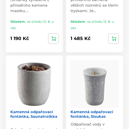
přírodního kamene
větších rozměrů se třemi
mastku.…
tryskami. Je…
Skladem
,
ve středu 12. 8. u
Skladem
,
ve středu 12. 8. u
vás
vás
1 190 Kč
1 485 Kč
Kamenná odpařovací
Kamenná odpařovací
fontánka, Saunatroikka
fontánka, Sisukas
Odpařovač vody v