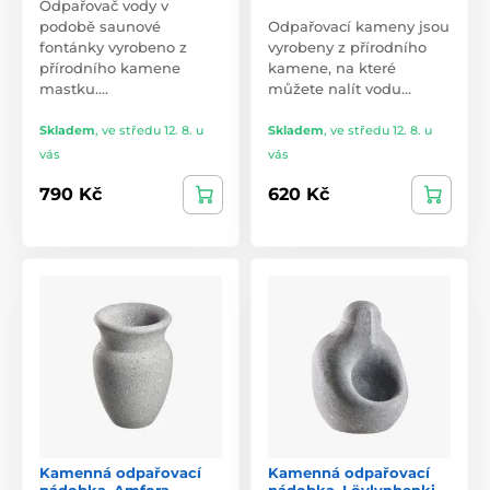
Odpařovač vody v
podobě saunové
Odpařovací kameny jsou
fontánky vyrobeno z
vyrobeny z přírodního
přírodního kamene
kamene, na které
mastku.…
můžete nalít vodu…
Skladem
,
ve středu 12. 8. u
Skladem
,
ve středu 12. 8. u
vás
vás
790 Kč
620 Kč
Kamenná odpařovací
Kamenná odpařovací
nádobka, Amfora
nádobka, Löylynhenki.