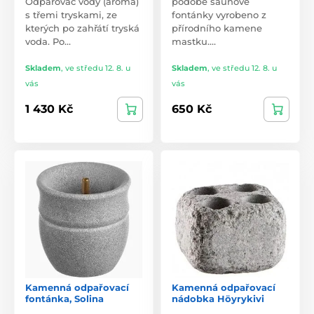
Odpařovač vody (aroma)
podobě saunové
s třemi tryskami, ze
fontánky vyrobeno z
kterých po zahřátí tryská
přírodního kamene
voda. Po…
mastku.…
Skladem
,
ve středu 12. 8. u
Skladem
,
ve středu 12. 8. u
vás
vás
1 430 Kč
650 Kč
Kamenná odpařovací
Kamenná odpařovací
fontánka, Solina
nádobka Höyrykivi